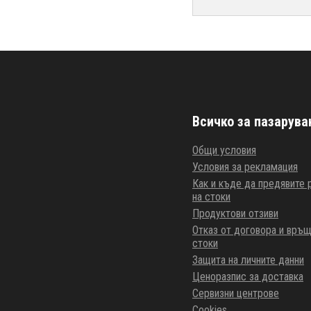
Всичко за пазарува
Общи условия
Условия за рекламация
Как и къде да предявите
на стоки
Продуктови отзиви
Отказ от договора и връщ
стоки
Защита на личните данни
Ценоразпис за доставка
Сервизни центрове
Cookies