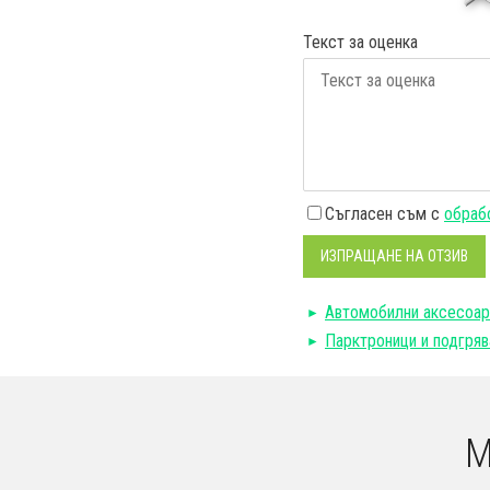
Текст за оценка
Съгласен съм с
обрабо
ИЗПРАЩАНЕ НА ОТЗИВ
Автомобилни аксесоар
Парктроници и подгря
М