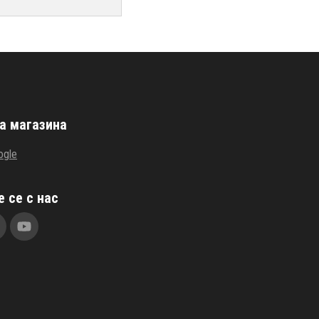
а магазина
ogle
 се с нас