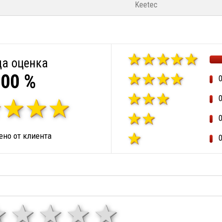
Keetec
а оценка
00 %
но от клиента
1 звезда
звезди
3 звезди
4 звезди
5 звезд