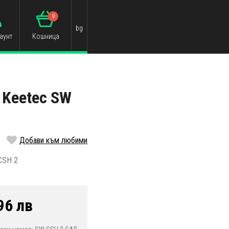
0
bg
аунт
Кошница
 Keetec SW
Добави към любими
CSH 2
96 лв