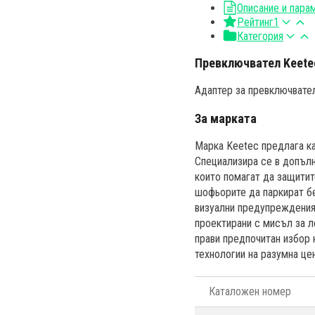
Описание и пара
Рейтинг
1
Категория
Превключвател Keete
Адаптер за превключвател
За марката
Марка Keetec предлага ка
Специализира се в допълн
които помагат да защитит
шофьорите да паркират бе
визуални предупреждения,
проектирани с мисъл за л
прави предпочитан избор 
технологии на разумна це
Каталожен номер