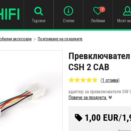
0
Търсене
Статии
Любими
Моят ак
обилни аксесоари
Подгряване на седалките
Превключвател
CSH 2 CAB
(
1 отзива
)
адаптер за превключвателя SW 
Повече за продукта
1,00 EUR
/
1,