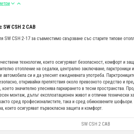
метри
c SW CSH 2 CAB
я SW CSH 2-17 за съвместимо свързване със старите типове отопле
чествени технологии, които осигуряват безопасност, комфорт и защ
ително отопление на седалки, централно заключване, парктроници 
е автомобила си и да улеснят ежедневната употреба. Парктроницит
зопасно, откривайки препятствия около превозното средство и пре
 което значително улеснява паркирането в тесни пространства. Про
есен монтаж, дълъг експлоатационен живот и отлични технически ха
както сред професионалистите, така и сред обикновените шофьори.
на, които осигуряват първокласна защита и комфорт.
SW CSH 2 CAB