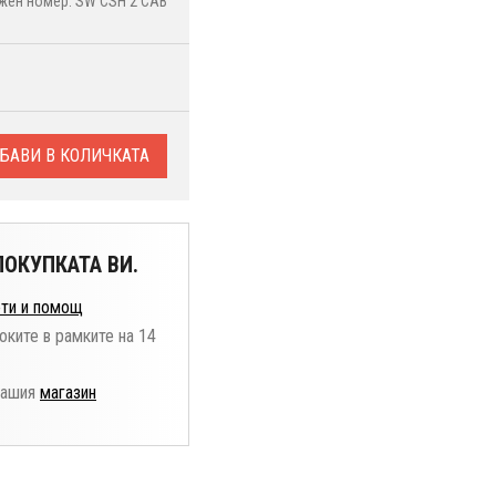
жен номер: SW CSH 2 CAB
БАВИ В КОЛИЧКАТА
ОКУПКАТА ВИ.
ти и помощ
оките в рамките на 14
нашия
магазин