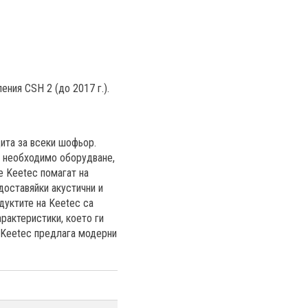
ния CSH 2 (до 2017 г.).
ита за всеки шофьор.
и необходимо оборудване,
е Keetec помагат на
доставяйки акустични и
дуктите на Keetec са
рактеристики, което ги
 Keetec предлага модерни