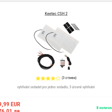
Keetec CSH 2
(3 отзива)
vyhřívání sedadel pro jedno sedadlo, 3 úrovně vyhřívání
9,99 EUR
В наличн
76,01 лв