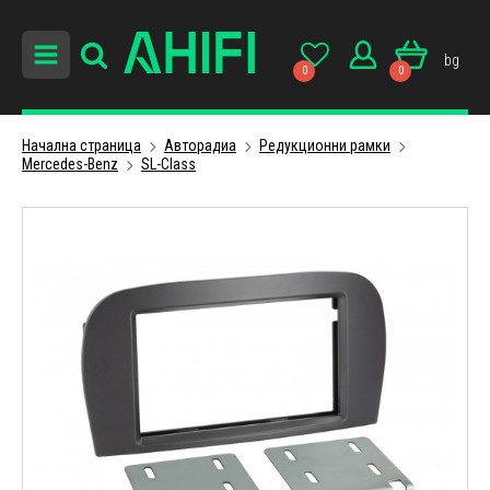
bg
0
0
Начална страница
Авторадиa
Редукционни рамки
Mercedes-Benz
SL-Class