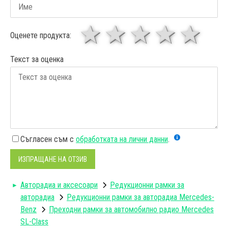
1 звезда
звезди
3 звез
4 зв
5
Оценете продукта:
Текст за оценка
Съгласен съм с
обработката на лични данни
.
ИЗПРАЩАНЕ НА ОТЗИВ
Авторадиa и аксесоари
Редукционни рамки за
авторадиа
Редукционни рамки за авторадиа Mercedes-
Benz
Преходни рамки за автомобилно радио Mercedes
SL-Class