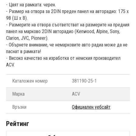
- Цвят на рамката: черен.
- Размер на отвора за 2DIN преден панел на авторадио: 175 x
98 (Ш x В).
- Размерите на отвора съответстват на размерите на предния
панел на марково 2DIN авторадио (Kenwood, Alpine, Sony,
Clarion, JVC, Pioneer).
- Обърнете внимание, че немарковите авто радиа може да не
паснат в рамката!
- Високо качество на изработка от немския производител
ACV.
Каталожен номер
381190-25-1
Марка
ACV
Връзки
Официален уебсайт
Рейтинг