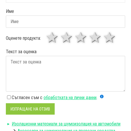
Име
1 звезда
звезди
3 звез
4 зв
5
Оценете продукта:
Текст за оценка
Съгласен съм с
обработката на лични данни
.
ИЗПРАЩАНЕ НА ОТЗИВ
Изолационни материали за шумоизолация на автомобили
Аксесоари за шумоизолация на превозни средства