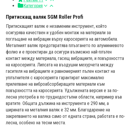
Категория
Притискащ валяк SGM Roller Profi
Притискащият валяк е незаменим инструмент, който
осигурява качествен и удобен монтаж на материали за
поглъщане на вибрации върху каросерията на автомобила.
Металният валяк предотвратява плъзгането по алуминиевото
фолио и е проектиран да осигури възможно най-плътен
контакт между материала, гасещ вибрациите, и повърхността
на каросерията. Липсата на въздушни мехурчета между
гасителя на вибрациите и равномерният пълен контакт на
уплътнителя с каросерията гарантират максимално
прилепване на виброабсорбиращите материали към
повърхността на каросерията. Удължената версия е за по-
лесна употреба в по-труднодостъпни области, например във
вратите. Общата дължина на инструмента е 290 мм, а
ширината на металния валяк е 32 мм. Благодарение на
закрепването на валяка само от едната страна, работата е по-
лесна, особено на тесни места.