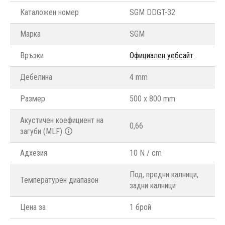
Каталожен номер
SGM DDGT-32
Марка
SGM
Връзки
Официален уебсайт
Дебелина
4 mm
Размер
500 x 800 mm
Акустичен коефициент на
0,66
загуби (MLF)
Адхезия
10 N / cm
Под, предни калници,
Температурен диапазон
задни калници
Цена за
1 брой