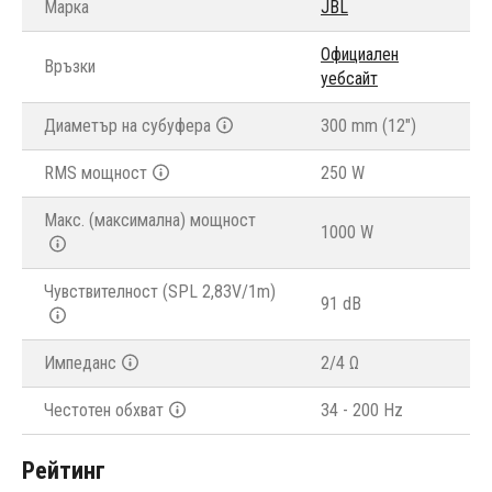
Марка
JBL
Официален
Връзки
уебсайт
Диаметър на субуфера
300 mm (12")
RMS мощност
250 W
Макс. (максимална) мощност
1000 W
Чувствителност (SPL 2,83V/1m)
91 dB
Импеданс
2/4 Ω
Честотен обхват
34 - 200 Hz
Рейтинг