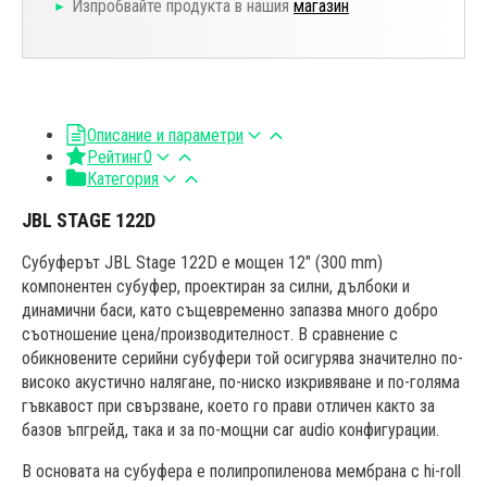
Изпробвайте продукта в нашия
магазин
Описание и параметри
Рейтинг
0
Категория
JBL STAGE 122D
Субуферът JBL Stage 122D е мощен 12" (300 mm)
компонентен субуфер, проектиран за силни, дълбоки и
динамични баси, като същевременно запазва много добро
съотношение цена/производителност. В сравнение с
обикновените серийни субуфери той осигурява значително по-
високо акустично налягане, по-ниско изкривяване и по-голяма
гъвкавост при свързване, което го прави отличен както за
базов ъпгрейд, така и за по-мощни car audio конфигурации.
В основата на субуфера е полипропиленова мембрана с hi-roll