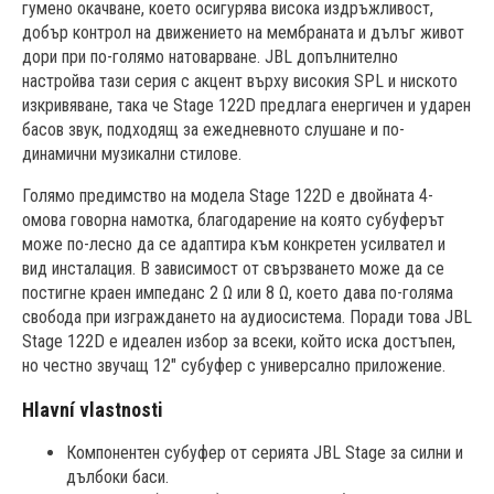
гумено окачване, което осигурява висока издръжливост,
добър контрол на движението на мембраната и дълъг живот
дори при по-голямо натоварване. JBL допълнително
настройва тази серия с акцент върху високия SPL и ниското
изкривяване, така че Stage 122D предлага енергичен и ударен
басов звук, подходящ за ежедневното слушане и по-
динамични музикални стилове.
Голямо предимство на модела Stage 122D е двойната 4-
омова говорна намотка, благодарение на която субуферът
може по-лесно да се адаптира към конкретен усилвател и
вид инсталация. В зависимост от свързването може да се
постигне краен импеданс 2 Ω или 8 Ω, което дава по-голяма
свобода при изграждането на аудиосистема. Поради това JBL
Stage 122D е идеален избор за всеки, който иска достъпен,
но честно звучащ 12" субуфер с универсално приложение.
Hlavní vlastnosti
Компонентен субуфер от серията JBL Stage за силни и
дълбоки баси.