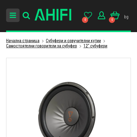
bg
0
0
Начална страница
Субуфери и озвучителни кутии
Самостоятелни говорители за субуфер
12" субуфери