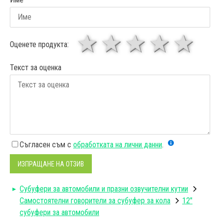
1 звезда
звезди
3 звез
4 зв
5
Оценете продукта:
Текст за оценка
Съгласен съм с
обработката на лични данни
.
ИЗПРАЩАНЕ НА ОТЗИВ
Субуфери за автомобили и празни озвучителни кутии
Самостоятелни говорители за субуфер за кола
12"
субуфери за автомобили