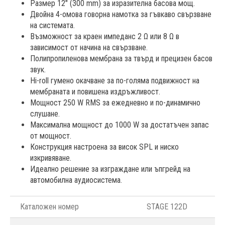
Размер 12" (300 mm) за изразителна басова мощ.
Двойна 4-омова говорна намотка за гъвкаво свързване
на системата.
Възможност за краен импеданс 2 Ω или 8 Ω в
зависимост от начина на свързване.
Полипропиленова мембрана за твърд и прецизен басов
звук.
Hi-roll гумено окачване за по-голяма подвижност на
мембраната и повишена издръжливост.
Мощност 250 W RMS за ежедневно и по-динамично
слушане.
Максимална мощност до 1000 W за достатъчен запас
от мощност.
Конструкция настроена за висок SPL и ниско
изкривяване.
Идеално решение за изграждане или ъпгрейд на
автомобилна аудиосистема.
Каталожен номер
STAGE 122D