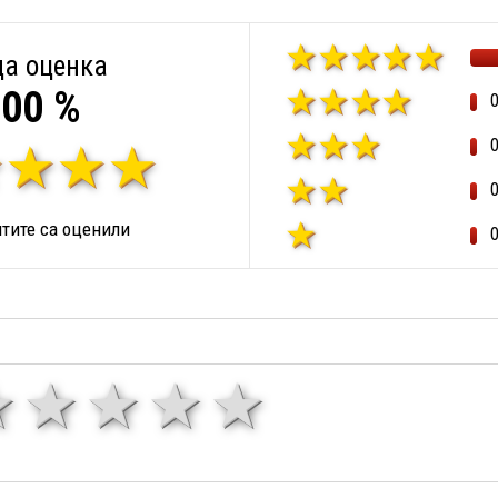
а оценка
00 %
тите са оценили
1 звезда
звезди
3 звезди
4 звезди
5 звезд