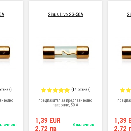
40A
Sinus Live SG-50A
Si
отзива)
(14 отзива)
зително
предпазител за предпазително
предпаз
патронче, 50 A
1,39 EUR
1,39 
аличност
В наличност
2,72 лв
2,72 