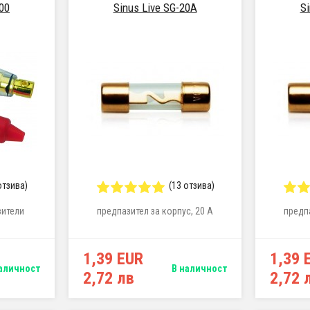
00
Sinus Live SG-20A
Si
отзива)
(13 отзива)
зители
предпазител за корпус, 20 A
предпа
1,39 EUR
1,39 
аличност
В наличност
2,72 лв
2,72 