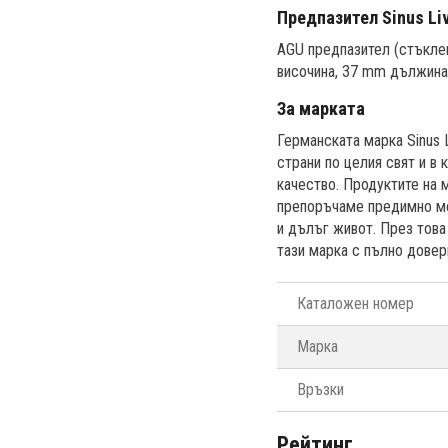
Предпазител Sinus Li
AGU предпазител (стъклен
височина, 37 mm дължина.
За марката
Германската марка Sinus L
страни по целия свят и в
качество. Продуктите на м
препоръчаме предимно мон
и дълъг живот. През тов
тази марка с пълно довер
Каталожен номер
Марка
Връзки
Рейтинг