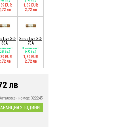
(148 бр.)
(175 бр.)
,39 EUR
1,39 EUR
2,72 лв
2,72 лв
s Live SG-
Sinus Live SG-
60A
70A
наличност
В наличност
(224 бр.)
(477 бр.)
,39 EUR
1,39 EUR
2,72 лв
2,72 лв
72 лв
Каталожен номер: 322245
ГАРАНЦИЯ 2 ГОДИНИ