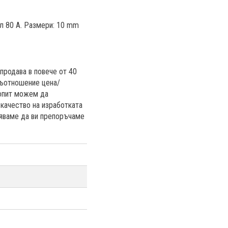
ал 80 A. Размери: 10 mm
 продава в повече от 40
съотношение цена/
 опит можем да
качество на изработката
няваме да ви препоръчаме