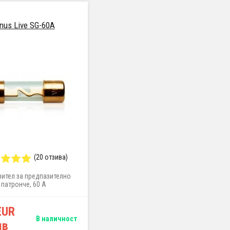
nus Live SG-60A
(20 отзива)
ител за предпазително
патронче, 60 A
EUR
В наличност
лв