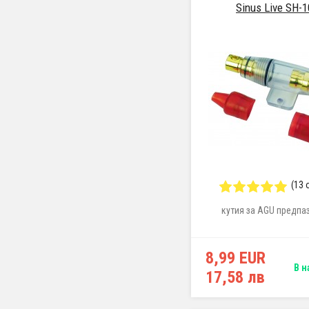
Sinus Live SH-1
(13 
кутия за AGU предпа
8,99 EUR
В н
17,58 лв