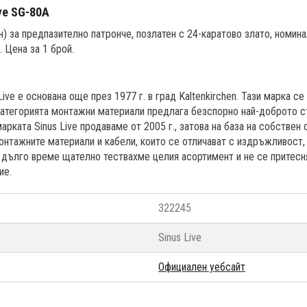
ve SG-80A
) за предпазително патронче, позлатен с 24-каратово злато, номин
 Цена за 1 брой.
ive е основана още през 1977 г. в град Kaltenkirchen. Тази марка се
 категорията монтажни материали предлага безспорно най-доброто 
арката Sinus Live продаваме от 2005 г., затова на база на собствен
тажните материали и кабели, които се отличават с издръжливост, 
а дълго време щателно тествахме целия асортимент и не се притес
ие.
322245
Sinus Live
Официален уебсайт