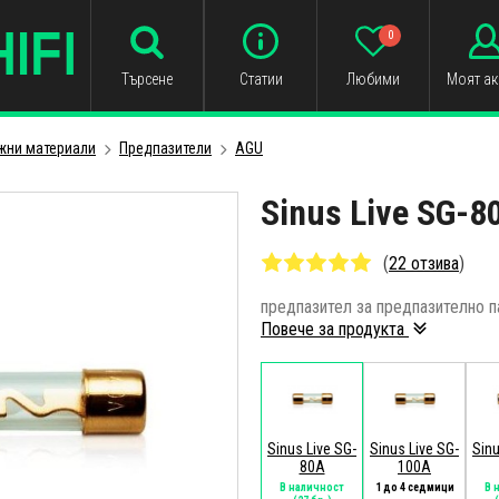
0
Търсене
Статии
Любими
Моят ак
жни материали
Предпазители
AGU
Sinus Live SG-8
(
22 отзива
)
предпазител за предпазително п
Повече за продукта
Sinus Live SG-
Sinus Live SG-
Sinu
80A
100A
В наличност
1 до 4 седмици
В 