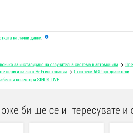
тката на лични данни
.
всичко за инсталиране на озвучителна система в автомобила
Пре
те вериги за авто Hi-Fi инсталации
Стъклени AGU предпазители
абели и конектори SINUS LIVE
оже би ще се интересувате и 