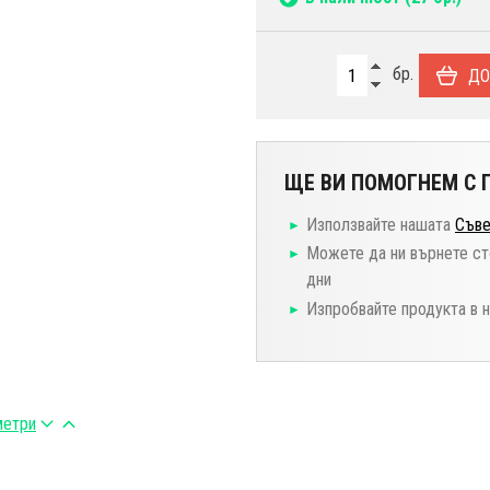
бр.
ДО
ЩЕ ВИ ПОМОГНЕМ С П
Използвайте нашата
Съве
Можете да ни върнете ст
дни
Изпробвайте продукта в 
метри