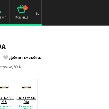
0
bg
аунт
Кошница
0A
Добави към любими
атронче, 80 A
s Live SG-
Sinus Live SG-
20A
30A
наличност
В наличност