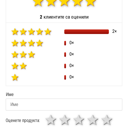
2
клиентите са оценили
2×
0×
0×
0×
0×
Име
1 звезда
звезди
3 звез
4 зв
5
Оценете продукта: