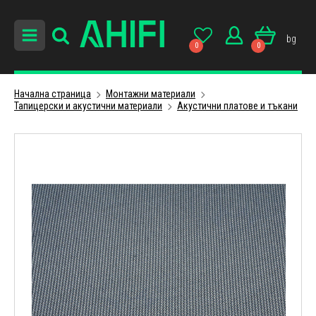
bg
0
0
Начална страница
Монтажни материали
Тапицерски и акустични материали
Акустични платове и тъкани