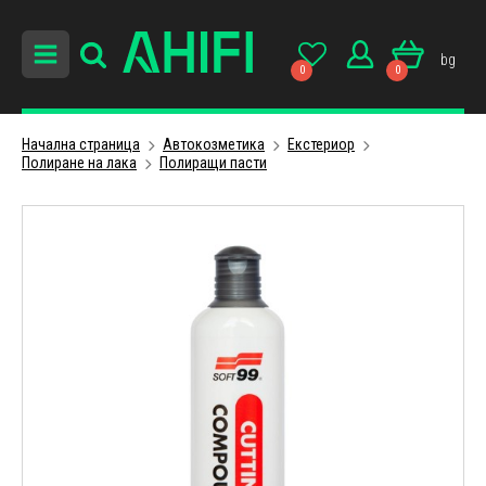
bg
0
0
Начална страница
Автокозметика
Екстериор
Полиране на лака
Полиращи пасти