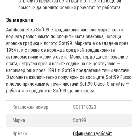
Off, който премахва остатъците от пастата и ще ви
помогне да оцените реалния резултат от работата.
За марката
Autokosmetika Soft99 е традиционна японска марка, която
веднага разпознавате по специфичната опаковка, носеща
японска графика и логото Soft99. Марката е създадена през
1954 г. и с право се нарежда сред най-традиционните
автокозметични марки в света. Може гордо да се похвали с
опита, натрупан през дългите години на съществуване —
например още през 1991 г. Soft99 предлагаше течни чистачи.
В момента изключително популярни са восъците Soft99 Fusso
и лесно приложимите течни чистачи Soft99 Glaco. Опитайте —
работата с продуктите Soft99 ще ви хареса!
Каталожен номер
SOFT10320
Марка
Soft99
Връзки
Официален уебсайт