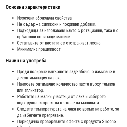
Основни характеристики
Изразени абразивни свойства.
Не съдържа силикони и покривни добавки.
Подходяща за използване както с ротационни, така и с
орбитални полиращи машини.
Остатъците от пастата се отстраняват лесно.
Минимална прашливост.
Начин на употреба
Преди полиране извършете задълбочено измиване и
деконтаминация на лака.
Нанесете оптимално количество паста върху тампон
или апликатор.
Работете на малки участъци от лака и изберете
подходяща скорост на въртене на машината.
Следете температурата на лака по време на работа, за
да избегнете прегряване.
Периодично проверявайте ефекта с продукта Silicone