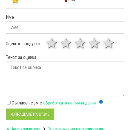
Име
1 звезда
звезди
3 звез
4 зв
5
Оценете продукта:
Текст за оценка
Съгласен съм с
обработката на лични данни
.
ИЗПРАЩАНЕ НА ОТЗИВ
Автокозметика
Поддръжка на екстериора на