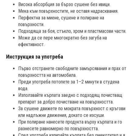
Висока абсорбция за бързо сушене без ивици.
Мека към повърхностите, не оставя надрасквания.
Перфектна за миене, сушене и полиране на
повърхности.
Подходяща за боя, стъкло, хром и пластмасови части.
Може да се пере многократно без загуба на
ефективност.
Инструкция за употреба
Първо отстранете свободните замърсявания и прах от
повърхността на автомобила.
Преди употреба потопете за 1–2 минути в студена
вода.
Използвайте кърпата заедно с подходящ почистващ
препарат за добро почистване на повърхността.
За сушене движете по мократа повърхност с кръгови
или надлъжни движения, докато се изсуши.
При полиране нанесете продукта върху кърпата и го
разнесете равномерно по повърхността.
След употреба изпирайте кърпата без омекотител и я