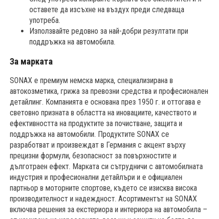
оставете да изсъхне на въздух преди следваща
употреба.
Използвайте редовно за най-добри резултати при
поддръжка на автомобила.
За марката
SONAX е премиум немска марка, специализирана в
автокозметика, грижа за превозни средства и професионален
детайлинг. Компанията е основана през 1950 г. и оттогава е
световно призната в областта на иновациите, качеството и
ефективността на продуктите за почистване, защита и
поддръжка на автомобили. Продуктите SONAX се
разработват и произвеждат в Германия с акцент върху
прецизни формули, безопасност за повърхностите и
дълготраен ефект. Марката си сътрудничи с автомобилната
индустрия и професионални детайлъри и е официален
партньор в моторните спортове, където се изисква висока
производителност и надеждност. Асортиментът на SONAX
включва решения за екстериора и интериора на автомобила –