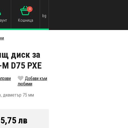
0
bg
аунт
Кошница
ни
ящ диск за
-M D75 PXE
аправи
Добави към
любими
о, диаметър 75 мм
5,75 лв