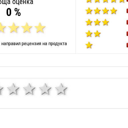
бща оценка
0 %
 направил рецензия на продукта
1 звезда
звезди
3 звезди
4 звезди
5 звезд