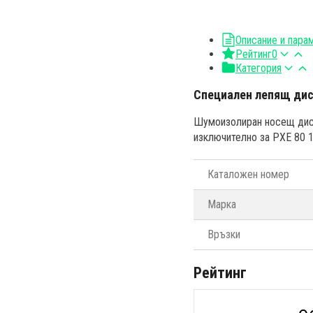
Описание и пара
Рейтинг
0
Категория
Специален лепящ диск
Шумоизолиран носещ диск
изключително за PXE 80 1
Каталожен номер
Марка
Връзки
Рейтинг