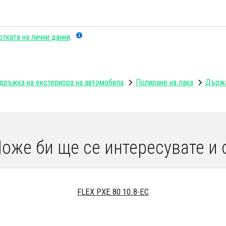
тката на лични данни
.
дръжка на екстериора на автомобила
Полиране на лака
Държа
оже би ще се интересувате и 
FLEX PXE 80 10.8-EC