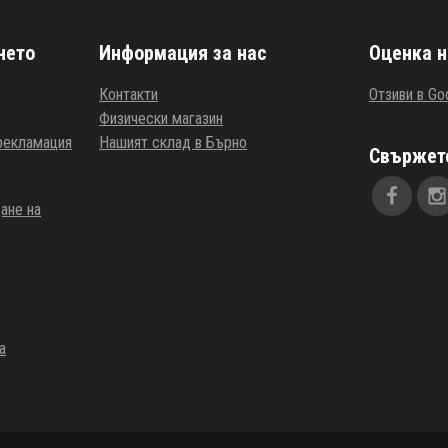
нето
Информация за нас
Оценка н
Контакти
Отзиви в Go
Физически магазин
 рекламация
Нашият склад в Бърно
Свържете
ане на
а