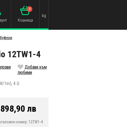
0
bg
аунт
Кошница
убуфери
io 12TW1-4
аправи
Добави към
любими
W/1m), 4 Ω
/
898,90 лв
аталожен номер: 12TW1-4