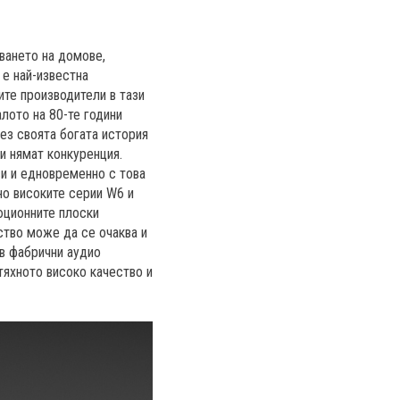
ването на домове,
 е най-известна
ите производители в тази
лото на 80-те години
рез своята богата история
и нямат конкуренция.
и и едновременно с това
но високите серии W6 и
юционните плоски
ство може да се очаква и
ъв фабрични аудио
тяхното високо качество и