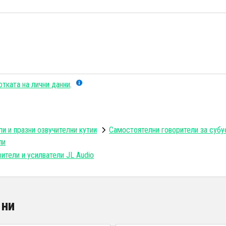
тката на лични данни
.
и и празни озвучителни кутии
Самостоятелни говорители за субу
ли
ители и усилватели JL Audio
 ни