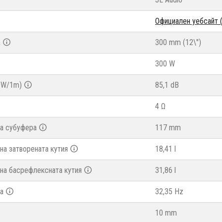
Официален уебсайт (
а
300 mm (12\")
300 W
1W/1m)
85,1 dB
4 Ω
а субуфера
117 mm
на затворената кутия
18,41 l
на басрефлексната кутия
31,86 l
та
32,35 Hz
10 mm