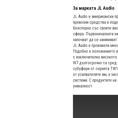
За марката JL Audio
JL Audio е американски п
превозни средства и лодки
безспорно със своите вис
сфера. Първоначалната на
започват да се занимават 
JL Audio е произвела мно
Подобно е положението и 
с изключително високото 
W7 дългосрочно са сред н
субуфери от серията TW1 
от усилвателите им, а за
системи. С продуктите на
уникалност.