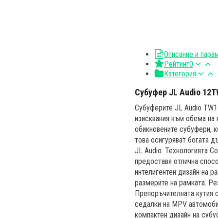
Описание и пара
Рейтинг
0
Категория
Субуфер JL Audio 12T
Субуферите JL Audio TW1
изисквания към обема на 
обикновените субуфери, к
това осигуряват богата д
JL Audio. Технологията C
предоставя отлична спос
интелигентен дизайн на ра
размерите на рамката. Ре
Препоръчителната кутия с
седалки на MPV автомобил
компактен дизайн на субу