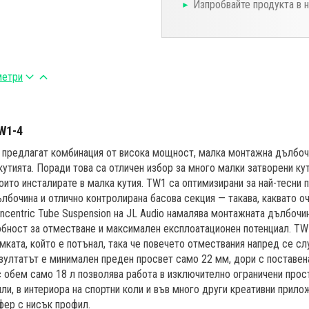
Изпробвайте продукта в 
метри
W1-4
 предлагат комбинация от висока мощност, малка монтажна дълбоч
кутията. Поради това са отличен избор за много малки затворени кут
оито инсталирате в малка кутия. TW1 са оптимизирани за най-тесни 
ълбочина и отлично контролирана басова секция — такава, каквато о
oncentric Tube Suspension на JL Audio намалява монтажната дълбочи
обност за отместване и максимален експлоатационен потенциал. T
мката, който е потънал, така че повечето отмествания напред се сл
зултатът е минимален преден просвет само 22 мм, дори с поставен
 обем само 18 л позволява работа в изключително ограничени прос
и, в интериора на спортни коли и във много други креативни прилож
фер с нисък профил.