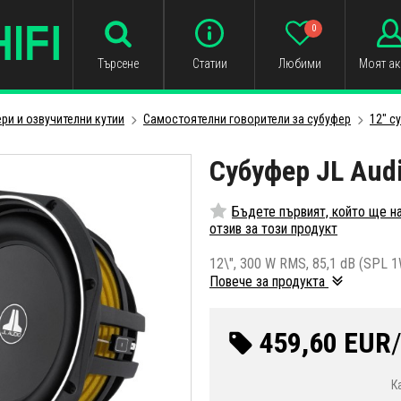
0
Търсене
Статии
Любими
Моят ак
ри и озвучителни кутии
Самостоятелни говорители за субуфер
12" с
Субуфер JL Aud
Бъдете първият, който ще н
отзив за този продукт
12\", 300 W RMS, 85,1 dB (SPL 1
Повече за продукта
459,60 EUR
К