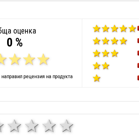
бща оценка
0 %
 направил рецензия на продукта
1 звезда
звезди
3 звезди
4 звезди
5 звезд