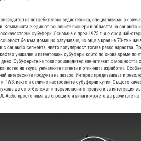
роизводител на потребителска аудиотехника, специализиран в озвуча
. Компанията е един от основните пионери в областта на car audio и
ококачествени субуфери. Основана е през 1975 г. и е сред най-стар
соченост бе към домашно озвучаване, но още в края на 70-те и нача
и с car audio сегмента, чиято популярност тогава рязко нараства. П
жество уникални и патентовани субуфери, които по онова време почт
днес. Субуферите на този производител впечатляват с мощността с
качество на звука, уникалните патенти и отличната изработка. Особе
ай-интересните продукти на пазара. Интерес предизвикват и револ
и TW3, както и отлично настроените субуферни кутии. Същото каче
служава да се отбележат и първокласните продукти за интеграция в
 JL Audio просто няма да сгрешите и винаги можете да разчитате на 