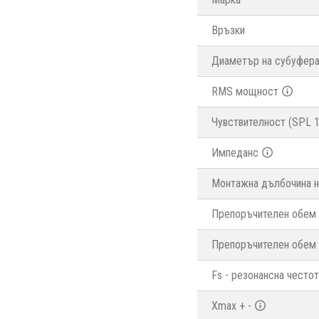
Връзки
Диаметър на субуфер
RMS мощност
Чувствителност (SPL 
Импеданс
Монтажна дълбочина н
Препоръчителен обем 
Препоръчителен обем 
Fs - резонансна често
Xmax + -