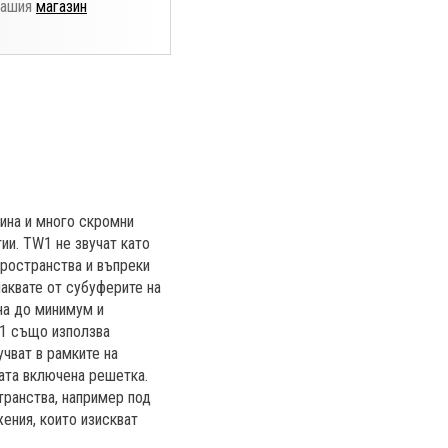
нашия
магазин
ина и много скромни
ии. TW1 не звучат като
пространства и въпреки
чаквате от субуферите на
на до минимум и
W1 също използва
учват в рамките на
ата включена решетка.
транства, например под
ения, които изискват