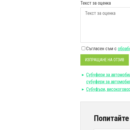
Текст за оценка
Съгласен съм с
обрабо
ИЗПРАЩАНЕ НА ОТЗИВ
Субуфери за автомобил
субуфери за автомоби
Субуфъри, високоговор
Попитайте