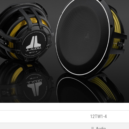
12TW1-4
JL Audio