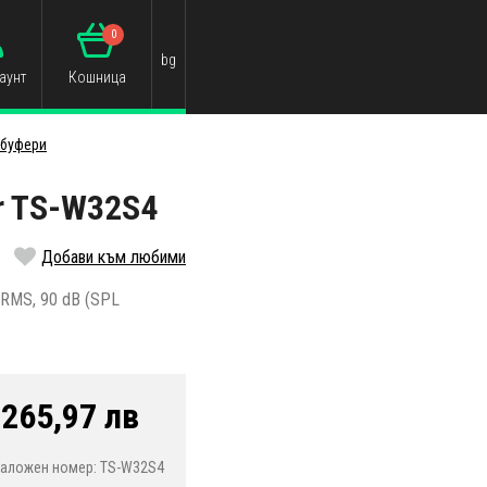
0
bg
аунт
Кошница
убуфери
r TS-W32S4
Добави към любими
 RMS, 90 dB (SPL
/
265,97 лв
таложен номер: TS-W32S4