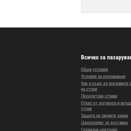
Всичко за пазарува
Общи условия
Условия за рекламация
Как и къде да предявите
на стоки
Продуктови отзиви
Отказ от договора и връщ
стоки
Защита на личните данни
Ценоразпис за доставка
Сервизни центрове