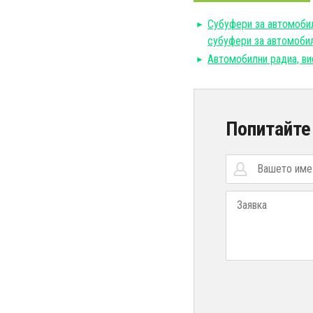
Субуфери за автомобил
субуфери за автомоби
Автомобилни радиа, ви
Попитайте