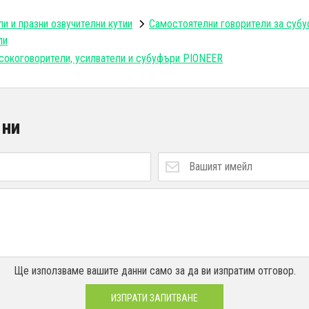
и и празни озвучителни кутии
Самостоятелни говорители за субу
ли
сокоговорители, усилватели и субуфъри PIONEER
 ни
Ще използваме вашите данни само за да ви изпратим отговор.
ИЗПРАТИ ЗАПИТВАНЕ