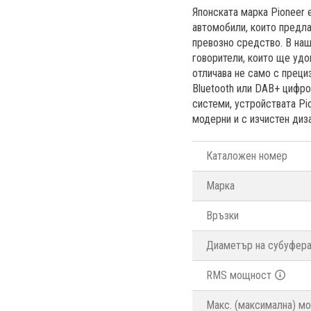
Японската марка Pioneer 
автомобили, които предла
превозно средство. В наш
говорители, които ще удо
отличава не само с прециз
Bluetooth или DAB+ цифро
системи, устройствата Pi
модерни и с изчистен диза
Каталожен номер
Марка
Връзки
Диаметър на субуфер
RMS мощност
Макс. (максимална) м