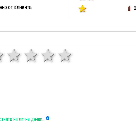
но от клиента
1 звезда
звезди
3 звезди
4 звезди
5 звезд
тката на лични данни
.