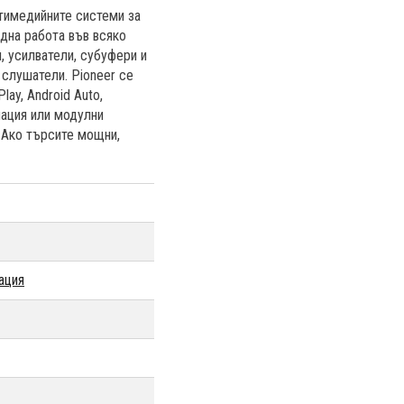
лтимедийните системи за
дна работа във всяко
 усилватели, субуфери и
 слушатели. Pioneer се
ay, Android Auto,
лация или модулни
 Ако търсите мощни,
ация