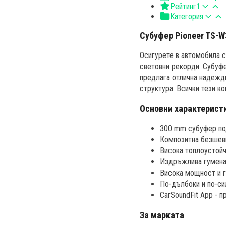
Рейтинг
1
Категория
Субуфер Pioneer TS-
Осигурете в автомобила с
световни рекорди. Субуф
предлага отлична надеждн
структура. Всички тези к
Основни характерист
300 mm субуфер по
Композитна безшев
Висока топлоустойч
Издръжлива гумена
Висока мощност и 
По-дълбоки и по-си
CarSoundFit App - 
За марката