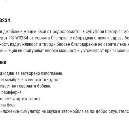
W32S4
и дълбоки и мощни баси от родословието на субуфери Champion Ser
ерът TS-W32S4 от серията Champion е оборудван с лека и здрава б
ост, издръжливост и твърди басове благодарение на своята лека, 
омбинации ви осигуряват висока мощност и устойчивост при високи ни
ики
дходящ за затворено използване.
на мембрана с висока твърдост.
ивост на говорната бобина.
 периферия.
голяма издръжливост.
лни баси.
приложение-симулатор на звука в автомобила за по-добро слушател