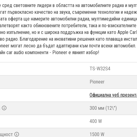
е сред световните лидери в областта на автомобилните радиа и му
гат първокласно качество на звука, съвременни технологии и надеж
ата оферта ще намерите автомобилни радиа, мултимедийни единици,
влетворят както обикновените потребители, така и по-взискателните
но изпълнение, но и с широка поддръжка на функции като Apple CarPl
во радио. Благодарение на иновативни решения като плаваща инста
oneer могат лесно да бъдат адаптирани към почти всеки автомобил.
йн car audio компоненти - Pioneer е явният избор!
TS-W32S4
Pioneer
Официална уеб презент
а
300 мм (12\")
400 W
ощност
1500 W