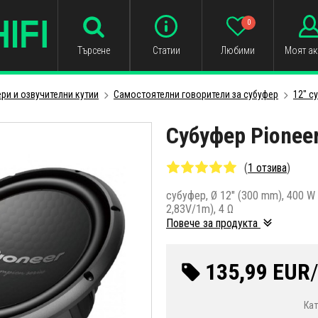
0
Търсене
Статии
Любими
Моят ак
ри и озвучителни кутии
Самостоятелни говорители за субуфер
12" с
Субуфер Pionee
(
1 отзива
)
субуфер, Ø 12" (300 mm), 400 W
2,83V/1m), 4 Ω
Повече за продукта
135,99 EUR
Ка