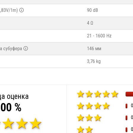
2,83V/1m)
90 dB
4 Ω
21 - 1600 Hz
а субуфера
146 мм
3,76 kg
а оценка
00 %