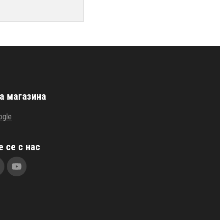
а магазина
ogle
 се с нас