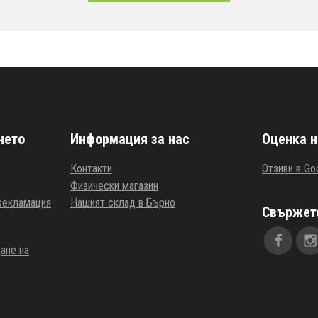
нето
Информация за нас
Оценка н
Контакти
Отзиви в Go
Физически магазин
 рекламация
Нашият склад в Бърно
Свържете
ане на