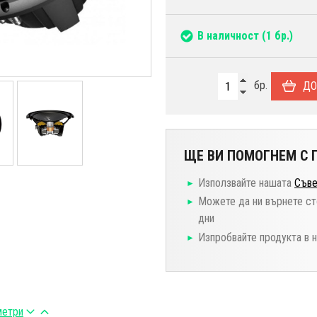
В наличност
(1 бр.)
бр.
ДО
ЩЕ ВИ ПОМОГНЕМ С П
Използвайте нашата
Съве
Можете да ни върнете ст
дни
Изпробвайте продукта в 
метри