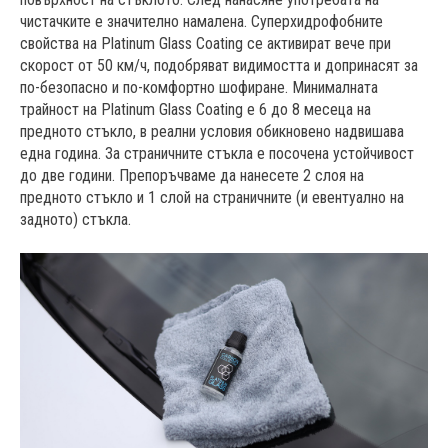
чистачките е значително намалена. Суперхидрофобните
свойства на Platinum Glass Coating се активират вече при
скорост от 50 км/ч, подобряват видимостта и допринасят за
по-безопасно и по-комфортно шофиране. Минималната
трайност на Platinum Glass Coating е 6 до 8 месеца на
предното стъкло, в реални условия обикновено надвишава
една година. За страничните стъкла е посочена устойчивост
до две години. Препоръчваме да нанесете 2 слоя на
предното стъкло и 1 слой на страничните (и евентуално на
задното) стъкла.