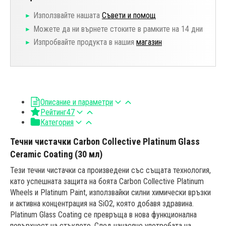
Използвайте нашата
Съвети и помощ
Можете да ни върнете стоките в рамките на 14 дни
Изпробвайте продукта в нашия
магазин
Описание и параметри
Рейтинг
47
Категория
Течни чистачки Carbon Collective Platinum Glass
Ceramic Coating (30 мл)
Тези течни чистачки са произведени със същата технология,
като успешната защита на боята Carbon Collective Platinum
Wheels и Platinum Paint, използвайки силни химически връзки
и активна концентрация на SiO2, която добавя здравина.
Platinum Glass Coating се превръща в нова функционална
повърхност на стъклото. След нанасяне употребата на