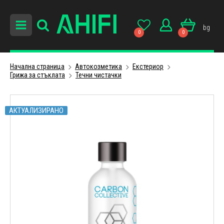
bg
0
0
Начална страница
Автокозметика
Екстериор
Грижа за стъклата
Течни чистачки
АКТУАЛИЗИРАНО