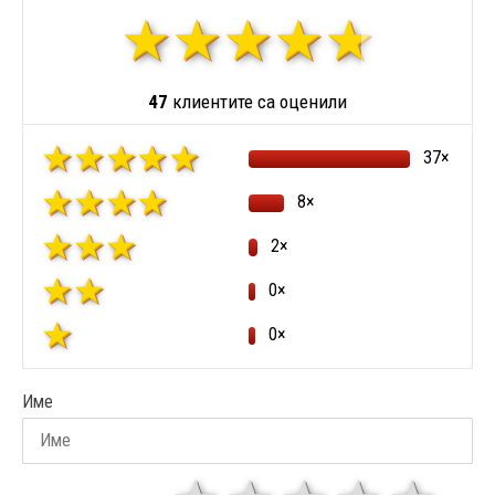
47
клиентите са оценили
37×
8×
2×
0×
0×
Име