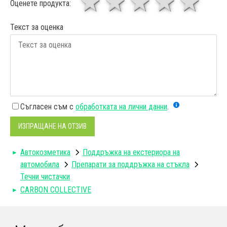
1 звезда
звезди
3 звез
4 зв
5
Оценете продукта:
Текст за оценка
Съгласен съм с
обработката на лични данни
.
ИЗПРАЩАНЕ НА ОТЗИВ
Автокозметика
Поддръжка на екстериора на
автомобила
Препарати за поддръжка на стъкла
Течни чистачки
CARBON COLLECTIVE