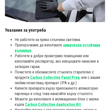
Указания за употреба
Не работете на пряка слънчева светлина.
Препоръчваме да използвате
химически устойчиви
ръкавици
.
Работете в добре проветриво помещение или
използвайте респиратор, ако извършвате нанасяне в
затворен гараж.
Почистете и обезмаслете стъклата старателно с
продукта
Carbon Collective Panel Prep
, или с вашия
любим почистващ препарат (IPA и др.).
Капнете препарата върху приложеното апликаторно
парченце и след това нанасяйте върху стъклото.
Можете да използвате и апликационен блок с малка
кърпа
Carbon Collective Application Kit
.
Нанасяйте винаги с кръстосани движения: нагоре и