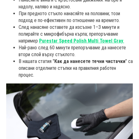
надолу, наляво и надясно.
При предното стъкло нанасяйте на половини; този
подход е по-ефективен по отношение на времето.
След нанасяне оставете да изсъхне 1–3 минути и
полирайте с микрофибърна кърпа; препоръчваме
например
Purestar Speed Polish Multi Towel Gray
.
Най-рано след 60 минути препоръчваме да нанесете
втори слой върху стъклото.
В нашата статия "
Как да нанесете течни чистачки
" са
описани отделните стъпки на правилния работен
процес.