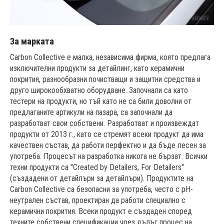
За марката
Carbon Collective е малка, независима фирма, която предлага
изключителни продукти за детайлинг, като керамични
покрития, разнообразни почистващи и защитни средства и
друго широкообхватно оборудване. Започнали са като
тестери на продукти, но тъй като не са били доволни от
предлаганите артикули на пазара, са започнали да
разработват свои собствени. Разработват и произвеждат
продукти от 2013 г., като се стремят всеки продукт да има
качествен състав, да работи перфектно и да бъде лесен за
употреба. Процесът на разработка никога не бързат. Всички
техни продукти са "Created by Detailers, For Detailers"
(създадени от детайлъри за детайлъри). Продуктите на
Carbon Collective са безопасни за употреба, често с pH-
неутрален състав, проектиран да работи специално с
керамични покрития. Всеки продукт е създаден според
техните собствени спецификации чрез дълъг процес на