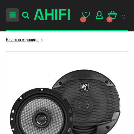
bg
0
0
Начална страница