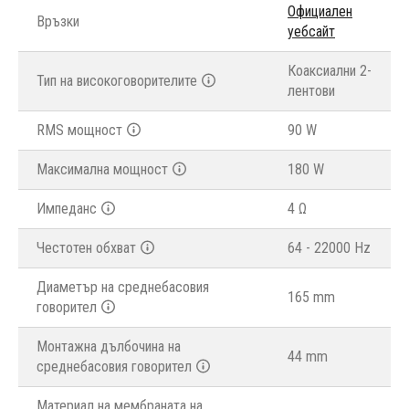
Официален
Връзки
уебсайт
Коаксиални 2-
Тип на високоговорителите
лентови
RMS мощност
90 W
Максимална мощност
180 W
Импеданс
4 Ω
Честотен обхват
64 - 22000 Hz
Диаметър на среднебасовия
165 mm
говорител
Монтажна дълбочина на
44 mm
среднебасовия говорител
Материал на мембраната на