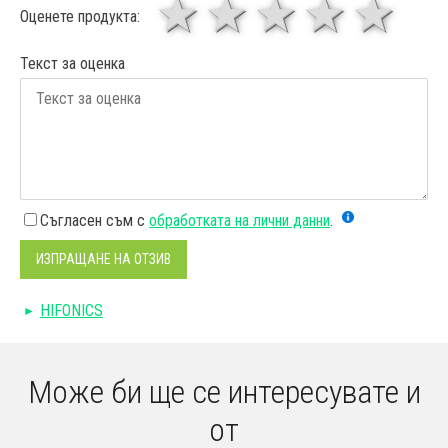
1 звезда
звезди
3 звез
4 зв
5
Оценете продукта:
Текст за оценка
Съгласен съм с
обработката на лични данни
.
ИЗПРАЩАНЕ НА ОТЗИВ
HIFONICS
Може би ще се интересувате и
от