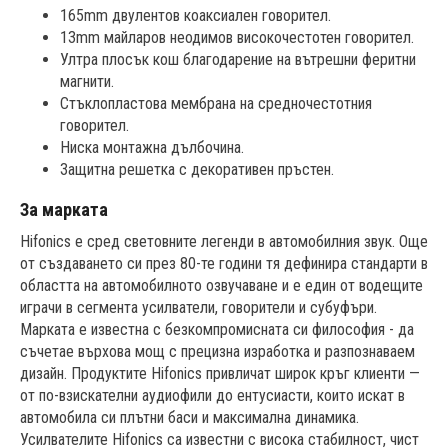
165mm двулентов коаксиален говорител.
13mm майларов неодимов високочестотен говорител.
Ултра плосък кош благодарение на вътрешни феритни
магнити.
Стъклопластова мембрана на средночестотния
говорител.
Ниска монтажна дълбочина.
Защитна решетка с декоративен пръстен.
За марката
Hifonics е сред световните легенди в автомобилния звук. Още
от създаването си през 80-те години тя дефинира стандарти в
областта на автомобилното озвучаване и е един от водещите
играчи в сегмента усилватели, говорители и субуфъри.
Марката е известна с безкомпромисната си философия - да
съчетае върхова мощ с прецизна изработка и разпознаваем
дизайн. Продуктите Hifonics привличат широк кръг клиенти —
от по-взискателни аудиофили до ентусиасти, които искат в
автомобила си плътни баси и максимална динамика.
Усилвателите Hifonics са известни с висока стабилност, чист