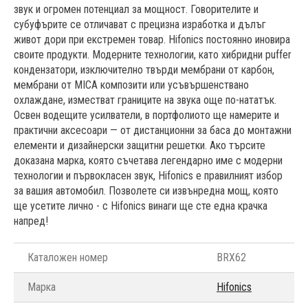
звук и огромен потенциал за мощност. Говорителите и
субуфърите се отличават с прецизна изработка и дълъг
живот дори при екстремен товар. Hifonics постоянно иновира
своите продукти. Модерните технологии, като хибридни puffer
кондензатори, изключително твърди мембрани от карбон,
мембрани от MICA композити или усъвършенствано
охлаждане, изместват границите на звука още по-нататък.
Освен водещите усилватели, в портфолиото ще намерите и
практични аксесоари — от дистанционни за баса до монтажни
елементи и дизайнерски защитни решетки. Ако търсите
доказана марка, която съчетава легендарно име с модерни
технологии и първокласен звук, Hifonics е правилният избор
за вашия автомобил. Позволете си извънредна мощ, която
ще усетите лично - с Hifonics винаги ще сте една крачка
напред!
Каталожен номер
BRX62
Марка
Hifonics