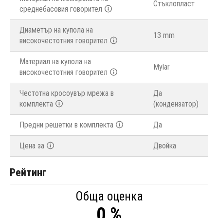
Стъклопласт
среднебасовия говорител
Диаметър на купола на
13 mm
високочестотния говорител
Материал на купола на
Mylar
високочестотния говорител
Честотна кросоувър мрежа в
Да
комплекта
(кондензатор)
Предни решетки в комплекта
Да
Цена за
Двойка
Рейтинг
Обща оценка
0 %