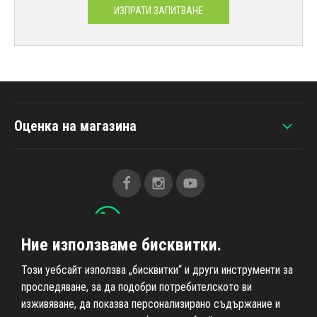
ИЗПРАТИ ЗАПИТВАНЕ
Оценка на магазина
+420 607 383 838
Ние използваме бисквитки.
Този уебсайт използва „бисквитки“ и други инструменти за
Всичко за пазаруването
проследяване, за да подобри потребителското ви
изживяване, да показва персонализирано съдържание и