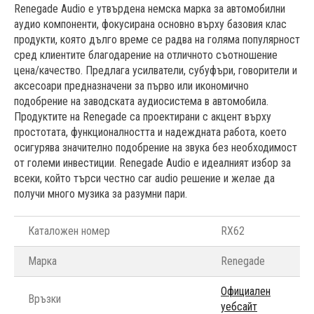
Renegade Audio е утвърдена немска марка за автомобилни
аудио компоненти, фокусирана основно върху базовия клас
продукти, която дълго време се радва на голяма популярност
сред клиентите благодарение на отличното съотношение
цена/качество. Предлага усилватели, субуфъри, говорители и
аксесоари предназначени за първо или икономично
подобрение на заводската аудиосистема в автомобила.
Продуктите на Renegade са проектирани с акцент върху
простотата, функционалността и надеждната работа, което
осигурява значително подобрение на звука без необходимост
от големи инвестиции. Renegade Audio е идеалният избор за
всеки, който търси честно car audio решение и желае да
получи много музика за разумни пари.
Каталожен номер
RX62
Марка
Renegade
Официален
Връзки
уебсайт