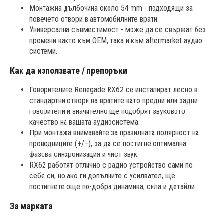
Монтажна дълбочина около 54 mm - подходящи за
повечето отвори в автомобилните врати.
Универсална съвместимост - може да се свържат без
промени както към OEM, така и към aftermarket аудио
системи.
Как да използвате / препоръки
Говорителите Renegade RX62 се инсталират лесно в
стандартни отвори на вратите като предни или задни
говорители и значително ще подобрят звуковото
качество на вашата аудиосистема.
При монтажа внимавайте за правилната полярност на
проводниците (+/–), за да се постигне оптимална
фазова синхронизация и чист звук.
RX62 работят отлично с радио устройство сами по
себе си, но ако ги допълните с усилвател, ще
постигнете още по-добра динамика, сила и детайли.
За марката