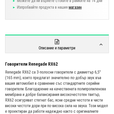
Можете да ни върнете стоките в рамките на 14 дни
Изпробвайте продукта в нашия
магазин
Описание и параметри
Говорители Renegade RX62
Renegade RX62 са 3-полосни говорители с диаметър 6,5"
(165 mm), които предлагат значително по-добър звук във
вашия автомобил в сравнение със стандартните серийни
говорители. Благодарение на качествената полипропиленова
мембрана и добре балансирания високочестотен твитър,
RX62 осигуряват стегнат бас, ясни средни честоти и чисти
високи честоти дори при по-висока сила на звука. Този модел
е проектиран да работи надеждно както с оригиналните