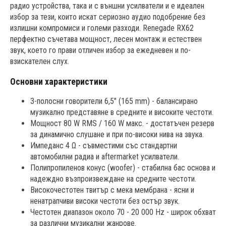
радио устройства, така и с външни усилватели и е идеален
избор за тези, които искат сериозно аудио подобрение без
излишни компромиси и големи разходи. Renegade RX62
перфектно съчетава мощност, лесен монтаж и естествен
звук, което го прави отличен избор за ежедневен и по-
взискателен слух.
Основни характеристики
3-полосни говорители 6,5" (165 mm) - балансирано
музикално представяне в средните и високите честоти.
Мощност 80 W RMS / 160 W макс. - достатъчен резерв
за динамично слушане и при по-високи нива на звука.
Импеданс 4 Ω - съвместими със стандартни
автомобилни радиа и aftermarket усилватели.
Полипропиленов конус (woofer) - стабилна бас основа и
надеждно възпроизвеждане на средните честоти.
Високочестотен твитър с мека мембрана - ясни и
ненатрапчиви високи честоти без остър звук.
Честотен диапазон около 70 - 20 000 Hz - широк обхват
за различни музикални жанрове.