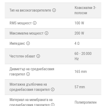
Коаксиални 3-
Тип на високоговорителите
полосни
RMS мощност
100 W
Максимална мощност
200 W
Импеданс
4 Ω
60 - 20.000
Честотен обхват
Hz
Диаметър на среднебасовия
165 mm
говорител
Монтажна дълбочина на
57 mm
среднебасовия говорител
Материал на мембраната на
Полипропилен
среднебасовия говорител