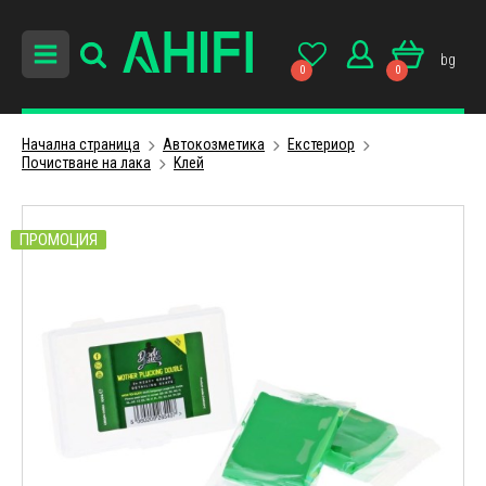
bg
0
0
Начална страница
Автокозметика
Екстериор
Почистване на лака
Kлей
ПРОМОЦИЯ