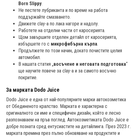
Born Slippy
.
Не пестете лубриканта и по време на работа
поддържайте смазването.
Движете clay-a по лака нагоре и надолу.
Работете на отделни части от каросерията.
Щом завършите отделен детайл от каросерията,
избършете го с
микрофибърна кърпа
.
Продължете по този начин, докато почистите целия
автомобил.
В нашата статия „
восъчене и неговата подготовка
“
ще научите повече за clay-а и за самото восъчно
покритие.
За марката Dodo Juice
Dodo Juice е една от най-популярните марки автокозметика
от Обединеното кралство. Марката е характерна с
оригиналното си име и специфичен дизайн, който е лесно
разпознаваем на пръв поглед. Автокозметиката Dodo Juice е
добре позната сред ентусиастите на детайлинга. През 2023 г.
марката премина през пълно обновяване на продуктите и