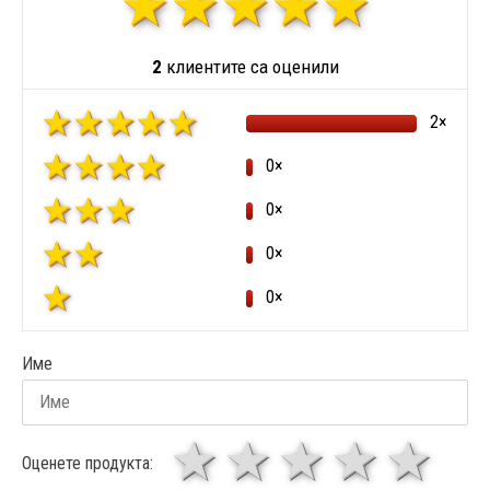
2
клиентите са оценили
2×
0×
0×
0×
0×
Име
1 звезда
звезди
3 звез
4 зв
5
Оценете продукта: