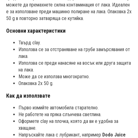
можете да премахнете силна контаминация от лака. Идеален
е за използване преди машинно полиране на лака. Опаковка 2x
50 g в повторно затваряща се кутийка.
Основни характеристики
Твърд clay.
Използва се за отстраняване на груби замърсявания от
лака.
Използва се преди нанасяне на восък или друга защита
на лака.
Може да се използва многократно.
Опаковка 2x 50 g.
Как да използвате
Първо измийте автомобила старателно.
Не работете на пряка слънчева светлина.
Оформете clay на плочка, която да ви е удобна за
хващане.
Напръскайте лака с лубрикант, например
Dodo Juice