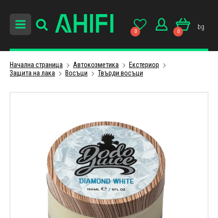
bg
0
0
Начална страница
Автокозметика
Екстериор
Защита на лака
Восъци
Твърди восъци