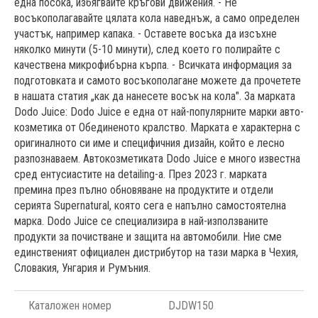
една посока, избягвайте кръгови движения. - Не
восъкополагавайте цялата кола наведнъж, а само определен
участък, например капака. - Оставете восъка да изсъхне
няколко минути (5-10 минути), след което го полирайте с
качествена микрофибърна кърпа. - Всичката информация за
подготовката и самото восъкополагане можете да прочетете
в нашата статия „как да нанесете восък на кола". За марката
Dodo Juice: Dodo Juice е една от най-популярните марки авто-
козметика от Обединеното кралство. Марката е характерна с
оригиналното си име и специфичния дизайн, който е лесно
разпознаваем. Автокозметиката Dodo Juice е много известна
сред ентусиастите на detailing-а. През 2023 г. марката
премина през пълно обновяване на продуктите и отдели
серията Supernatural, която сега е напълно самостоятелна
марка. Dodo Juice се специализира в най-използваните
продукти за почистване и защита на автомобили. Ние сме
единственият официален дистрибутор на тази марка в Чехия,
Словакия, Унгария и Румъния.
Каталожен номер
DJDW150