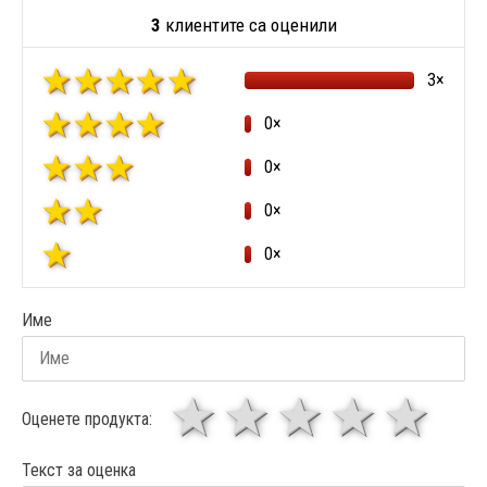
3
клиентите са оценили
3×
0×
0×
0×
0×
Име
1 звезда
звезди
3 звез
4 зв
5
Оценете продукта:
Текст за оценка