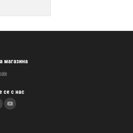
а магазина
ogle
 се с нас