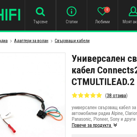
0
Търсене
Статии
Любими
Моят ак
адиa
Адаптери за волан
Свързващи кабели
Универсален с
кабел Connects
CTMULTILEAD.2
(
38 отзива
)
универсален свързващ кабел за 
автомобилни радиа Alpine, Clari
Panasonic, Pioneer, Sony и други
Повече за продукта