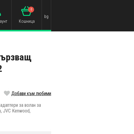
0
bg
аунт
Кошница
вързващ
2
Добави към любими
адаптери за волан за
on, JVC Kenwood,