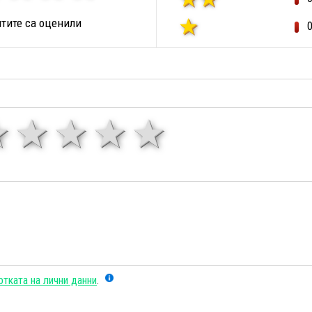
тите са оценили
1 звезда
звезди
3 звезди
4 звезди
5 звезд
тката на лични данни
.