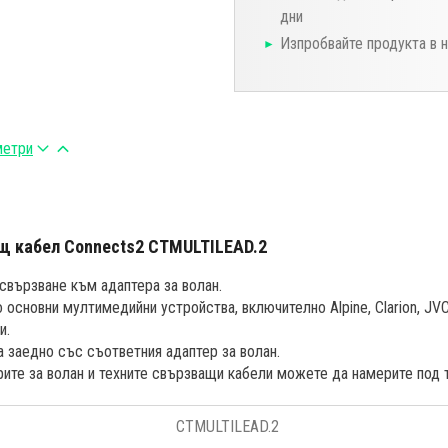
дни
Изпробвайте продукта в 
метри
щ кабел Connects2 CTMULTILEAD.2
свързване към адаптера за волан.
основни мултимедийни устройства, включително Alpine, Clarion, JVC
и.
а заедно със съответния адаптер за волан.
рите за волан и техните свързващи кабели можете да намерите под т
CTMULTILEAD.2