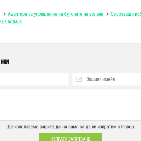
и
Адаптери за управление на бутоните на волана
Свързващи каб
е на волана
 ни
Ще използваме вашите данни само за да ви изпратим отговор.
ИЗПРАТИ ЗАПИТВАНЕ