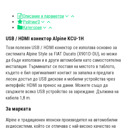
Описание и параметри
Рейтинг
0
Категория
USB / HDMI конектор Alpine KCU-1H
Този полезен USB / HDMI конектор се използва основно за
системата Alpine Style за FIAT Ducato (X901D-DU), но може
да бъде използван и в други автомобили като самостоятелна
инсталация. Търминалът се поставя на мястото в таблото,
където е бил оригиналният контакт за запалка и предлага
лесен достъп до USB дискове и мобилни устройства чрез
интерфейс HDMI за пренос на данни. Можете също да
свържете всяко USB устройство за зареждане. Дължина на
кабела 1,8 m.
За марката
Alpine е традиционен японски производител на автомобилни
аудиосистеми, който се отличава с най-високо качество на