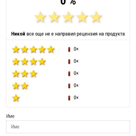
0 %
Никой
все още не е направил рецензия на продукта
0×
0×
0×
0×
0×
Име