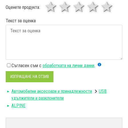
1 звезда
звезди
3 звез
4 зв
5
Оценете продукта:
Текст за оценка
Съгласен съм с
обработката на лични данни
.
ИЗПРАЩАНЕ НА ОТЗИВ
Автомобилни аксесоари и принадлежности
USB
удължители и разклонители
ALPINE