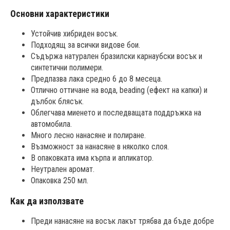
Основни характеристики
Устойчив хибриден восък.
Подходящ за всички видове бои.
Съдържа натурален бразилски карнаубски восък и
синтетични полимери.
Предпазва лака средно 6 до 8 месеца.
Отлично оттичане на вода, beading (ефект на капки) и
дълбок блясък.
Облегчава миенето и последващата поддръжка на
автомобила.
Много лесно нанасяне и полиранe.
Възможност за нанасяне в няколко слоя.
В опаковката има кърпа и апликатор.
Неутрален аромат.
Опаковка 250 мл.
Как да използвате
Преди нанасяне на восък лакът трябва да бъде добре