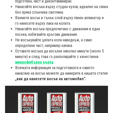
подготвен, чист и деконтаминиран.
Нанасяйте восъка върху студен кузов, идеално на сянка
без пряка слънчева светлина.
Вземете восък в тънък слой върху пянен апликатор и
го нанесете върху лака на колата.
Нанасяйте восъка предпочитано с движения в една
посока, избягвайте кръгови движения.
Не восъкувайте цялата кола наведнъж, а само
определена част, например капака.
Оставете восъка да изсъхне няколко минути (около 5
минути) и след това го разполирайте с качествена
микрофибърна кърпа
.
Всичката информация за подготовката и самото
нанасяне на восък можете да намерите в нашата статия
„как да нанесете восък на автомобил“.