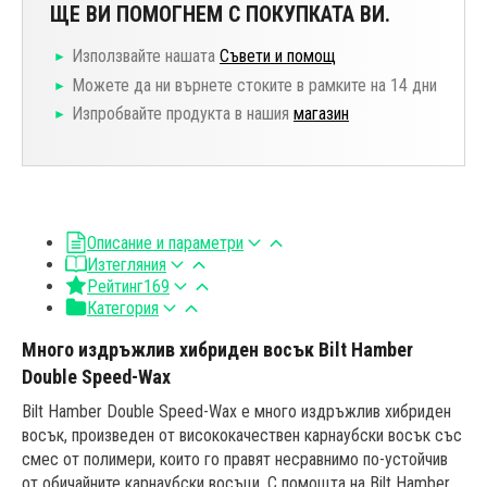
ЩЕ ВИ ПОМОГНЕМ С ПОКУПКАТА ВИ.
Използвайте нашата
Съвети и помощ
Можете да ни върнете стоките в рамките на 14 дни
Изпробвайте продукта в нашия
магазин
Описание и параметри
Изтегляния
Рейтинг
169
Категория
Много издръжлив хибриден восък Bilt Hamber
Double Speed-Wax
Bilt Hamber Double Speed-Wax е много издръжлив хибриден
восък, произведен от висококачествен карнаубски восък със
смес от полимери, които го правят несравнимо по-устойчив
от обичайните карнаубски восъци. С помощта на Bilt Hamber