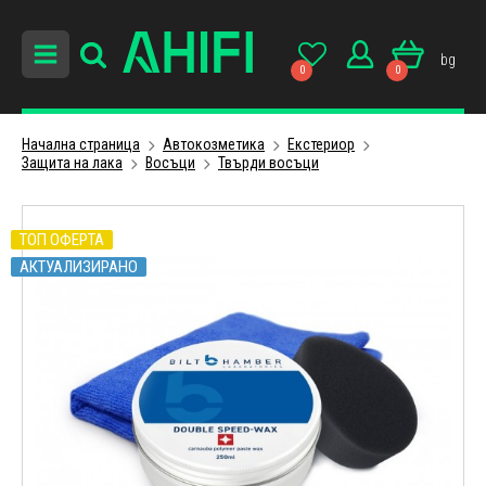
bg
0
0
Начална страница
Автокозметика
Екстериор
Защита на лака
Восъци
Твърди восъци
ТОП ОФЕРТА
АКТУАЛИЗИРАНО