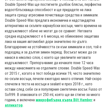
Double Speed-Wax ще постигнете дълбок блясък, перфектна
водоотблъскваща способност и ще придадете на лака
защита срещу агресивни почистващи средства и химикали.
Double Speed-Wax предлага икономична и надстандартна
алтернатива на скъпите карнаубски восъци, чиито времена на
издръжливост обаче не могат да се сравнят. Неговата
средна издържливост е 6 месеца, но обикновено защитава
лака на вашия автомобил дори значително по-дълго.
Благодарение на устойчивостта си към химикали и сол, той е
подходящ и за дългия зимен период. Восъкът може да се
нанася в няколко слоя, с което ще увеличите неговата
издръжливост. Препоръчваме да изчакате поне 12 часа
между нанасянията на отделните слоеве. Double Speed-Wax
от 2015 г., когато в тест победи всички 19, често значително
по-скъпи восъци, печели ежегодно много отличия. Най-скоро
спечели в теста на восъци и sealant-и през 2018 г., като
остави след себе си и популярния синтетичен восък Fusso от
Soft99. В опаковката от 250 ml, която ще ви стигне за много
години, е включена
микрофибърна кърпа Bilt Hamber
и
апликатор
.