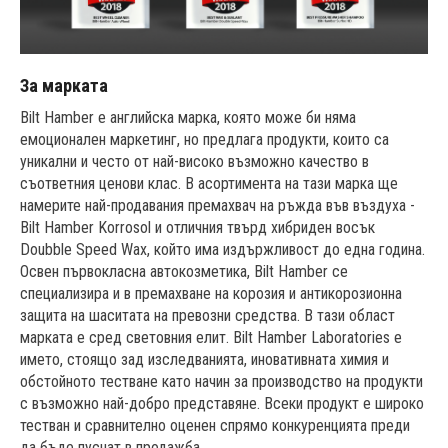
За марката
Bilt Hamber е английска марка, която може би няма
емоционален маркетинг, но предлага продукти, които са
уникални и често от най-високо възможно качество в
съответния ценови клас. В асортимента на тази марка ще
намерите най-продавания премахвач на ръжда във въздуха -
Bilt Hamber Korrosol и отличния твърд хибриден восък
Doubble Speed Wax, който има издържливост до една година.
Освен първокласна автокозметика, Bilt Hamber се
специализира и в премахване на корозия и антикорозионна
защита на шаситата на превозни средства. В тази област
марката е сред световния елит. Bilt Hamber Laboratories е
името, стоящо зад изследванията, иновативната химия и
обстойното тестване като начин за производство на продукти
с възможно най-добро представяне. Всеки продукт е широко
тестван и сравнително оценен спрямо конкуренцията преди
да бъде пуснат в продажба.