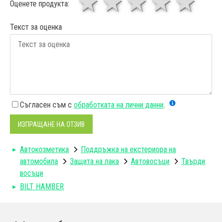
1 звезда
звезди
3 звез
4 зв
5
Оценете продукта:
Текст за оценка
Съгласен съм с
обработката на лични данни
.
ИЗПРАЩАНЕ НА ОТЗИВ
Автокозметика
Поддръжка на екстериора на
автомобила
Защита на лака
Автовосъци
Твърди
восъци
BILT HAMBER