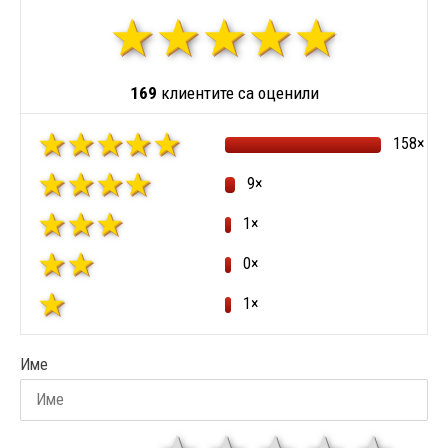
169
клиентите са оценили
158×
9×
1×
0×
1×
Име