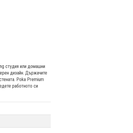
ing студия или домашни
дерен дизайн. Държачите
 стената. Poka Premium
редете работното си