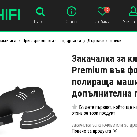
0
Търсене
Статии
Любими
Моят ак
озметика
Принадлежности за поддръжка
Държачи и стойки
Закачалка за к
Premium във ф
полираща маши
допълнителна 
Бъдете първият, който ще н
отзив за този продукт
закачалка за ключове или за др
Повече за продукта