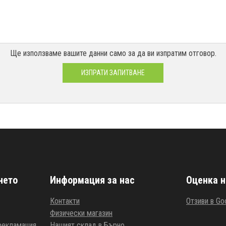
Ще използваме вашите данни само за да ви изпратим отговор.
ИЗПРАТИ ЗАПИТВАНЕ
нето
Информация за нас
Оценка н
Контакти
Отзиви в Go
Физически магазин
 рекламация
Нашият склад в Бърно