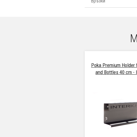
Връзки
М
Poka Premium Holder 
and Bottles 40 cm - I