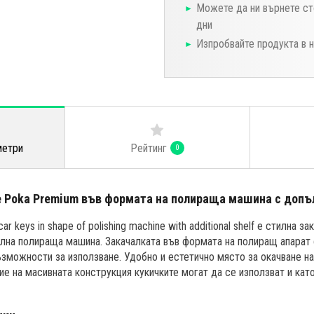
Можете да ни върнете ст
дни
Изпробвайте продукта в 
Рейтинг
метри
0
е Poka Premium във формата на полираща машина с допъ
r keys in shape of polishing machine with additional shelf е стилна з
ална полираща машина. Закачалката във формата на полиращ апарат
зможности за използване. Удобно и естетично място за окачване н
ие на масивната конструкция кукичките могат да се използват и като