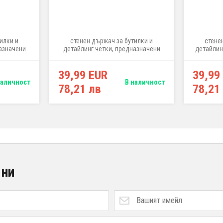
илки и
стенен държач за бутилки и
стене
азначени
детайлинг четки, предназначени
детайлин
 означение
за почистване на екстериора,
работа 
40 см
означение "BODY", ширина 40 см
"WH
39,99 EUR
39,99
наличност
В наличност
78,21 лв
78,21
 ни