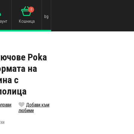
0
bg
аунт
Кошница
лючове Poka
ормата на
на с
полица
аправи
Добави към
любими
ехи