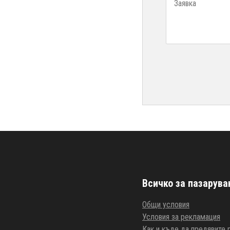
Всичко за пазарува
Общи условия
Условия за рекламация
Как и къде да предявите