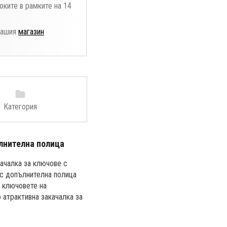
оките в рамките на 14
нашия
магазин
Категория
лнителна полица
акачалка за ключове с
 с допълнителна полица
а ключовете на
 атрактивна закачалка за