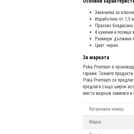
Основни характерист
Закачалка за ключов
Изработено от 1,5 
Прахово боядисано 
4 кукички и полица 
Размери: дължина 4
Цвят: черен.
За марката
Poka Premium е производи
гаражи. Техните продукти
Poka Premium се предлага
предлага също широк асор
място веднъж завинаги и 
Каталожен номер
Марка