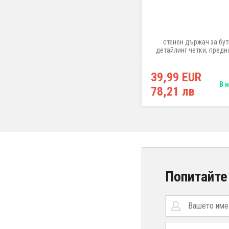
стенен държач за бут
детайлинг четки, предн
за работа по интериора,
"INTERIOR", ширина 
39,99 EUR
В 
78,21 лв
Попитайте