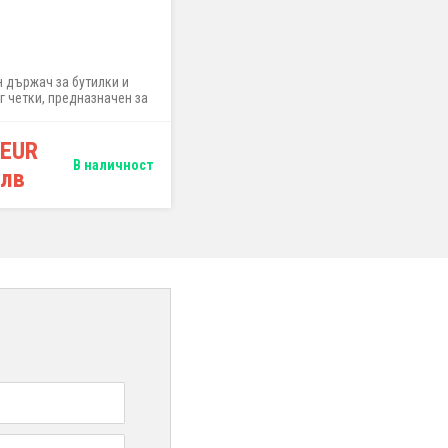
(1 отзива)
н държач за бутилки и
стенен държач за бутилки и четки
г четки, предназначен за
за детайлинг, ширина 40 см
по джанти, обозначение
EELS", ширина 40 см
 EUR
39,99 EUR
В наличност
В наличност
 лв
78,21 лв