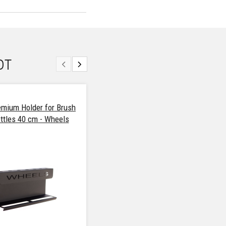
от
mium Holder for Brush
Poka Premium Holder for Brush
ttles 40 cm - Wheels
and Bottles - 40 cm