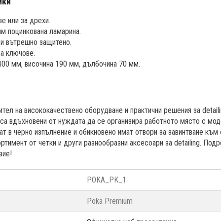
ики
е или за дрехи.
мм поцинкована ламарина.
и вътрешно защитено.
за ключове.
00 мм, височина 190 мм, дълбочина 70 мм.
тел на висококачествено оборудване и практични решения за detail
 са вдъхновени от нуждата да се организира работното място с мо
т в черно изпълнение и обикновено имат отвори за завинтване към
тимент от четки и други разнообразни аксесоари за detailing. Под
вие!
POKA_PK_1
Poka Premium