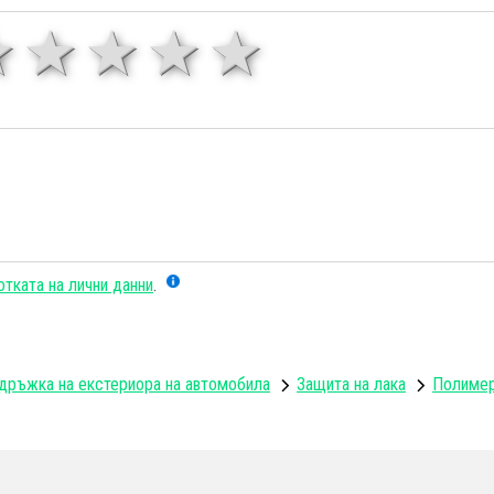
1 звезда
звезди
3 звезди
4 звезди
5 звезд
тката на лични данни
.
дръжка на екстериора на автомобила
Защита на лака
Полимер