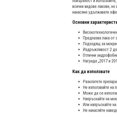
повърхност и излъскайте,
всички видове лакове, но
нанасяне удължавате ефе
Основни характерист
Високотехнологичен
Предпазва лака от 
Подходящ за мокри 
Издръжливост 2 до
Отлични хидрофобни
Награда „2017 и 20
Как да използвате
Разклатете препара
Не използвайте на п
Може да се използв
Напръскайте на мок
Или напръскайте на
Не нанасяйте навед