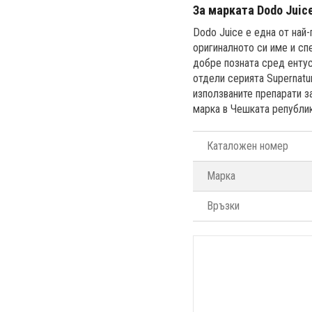
За марката Dodo Juic
Dodo Juice е една от най
оригиналното си име и сп
добре позната сред ентус
отдели серията Supernatu
използваните препарати з
марка в Чешката република
Каталожен номер
Марка
Връзки