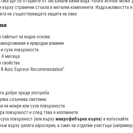
 така ще се отървете от засъхнали капки вода. Future Armour може 
 и върху странични стъкла и метални компоненти. Издръжливостта е
кта на съществуващата защита на лака.
ики
 сийлънт на водна основа.
замърсявания и природни влияния.
и сухи повърхности.
 4 месеца.
 свойства.
18 Auto Express Recommendation“.
та добре преди употреба.
ряка слънчева светлина.
а на мокри или сухи повърхности.
ра повърхност и след това я изплакнете.
 суха повърхност (или върху
микрофибърна кърпа
) и излъскайте.
нъж върху цялата каросерия, а само на отделни участъци (например 