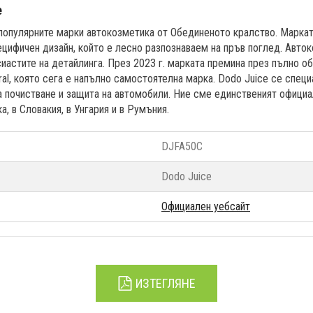
e
-популярните марки автокозметика от Обединеното кралство. Маркат
ецифичен дизайн, който е лесно разпознаваем на пръв поглед. Авто
иастите на детайлинга. През 2023 г. марката премина през пълно об
ral, която сега е напълно самостоятелна марка. Dodo Juice се специ
а почистване и защита на автомобили. Ние сме единственият официа
, в Словакия, в Унгария и в Румъния.
DJFA50C
Dodo Juice
Официален уебсайт
ИЗТЕГЛЯНЕ