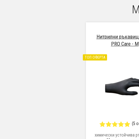
М
Нитрилни ръкавици
PRO Care - M
ТОП ОФЕРТА
(5 
химически устойчива р