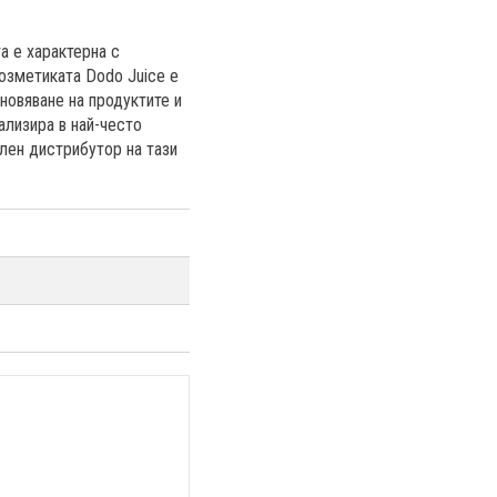
а е характерна с
козметиката Dodo Juice е
новяване на продуктите и
ализира в най-често
лен дистрибутор на тази