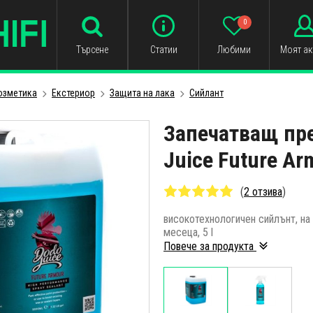
0
Търсене
Статии
Любими
Моят ак
озметика
Екстериор
Защита на лака
Сийлант
Запечатващ пр
Juice Future Ar
(
2 отзива
)
високотехнологичен сийлънт, на 
месеца, 5 l
Повече за продукта