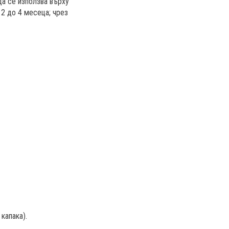
да се използва върху
 2 до 4 месеца; чрез
капака).