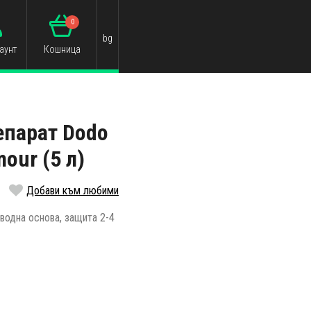
0
bg
аунт
Кошница
епарат Dodo
mour (5 л)
Добави към любими
водна основа, защита 2-4