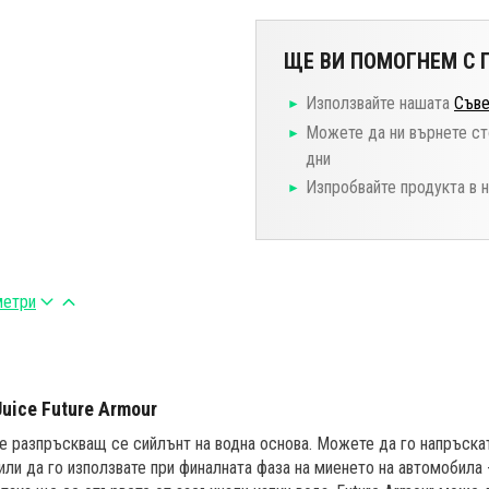
ЩЕ ВИ ПОМОГНЕМ С П
Използвайте нашата
Съве
Можете да ни върнете ст
дни
Изпробвайте продукта в 
метри
Juice Future Armour
 е разпръскващ се сийлънт на водна основа. Можете да го напръска
или да го използвате при финалната фаза на миенето на автомобила 