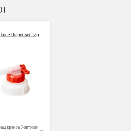
от
Juice Dispenser Tap
ващ кран за 5-литрови