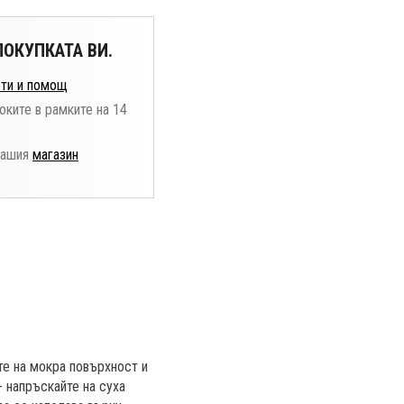
ОКУПКАТА ВИ.
ти и помощ
оките в рамките на 14
нашия
магазин
те на мокра повърхност и
- напръскайте на суха