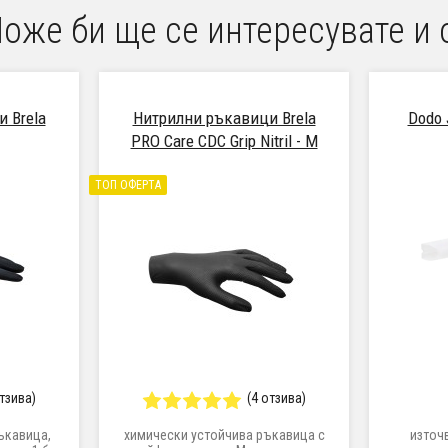
оже би ще се интересувате и 
 Brela
Нитрилни ръкавици Brela
Dodo 
PRO Care CDC Grip Nitril - M
ТОП ОФЕРТА
отзива)
(4 отзива)
ъкавица,
химически устойчива ръкавица с
източ