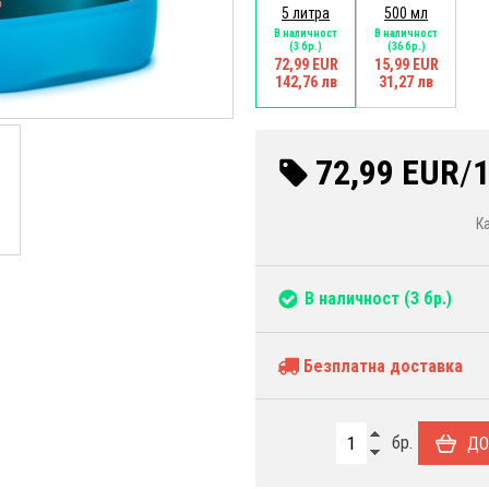
5 литра
500 мл
В наличност
В наличност
(3 бр.)
(36 бр.)
72,99 EUR
15,99 EUR
142,76 лв
31,27 лв
72,99 EUR
/
1
К
В наличност
(3 бр.)
Безплатна доставка
бр.
ДО