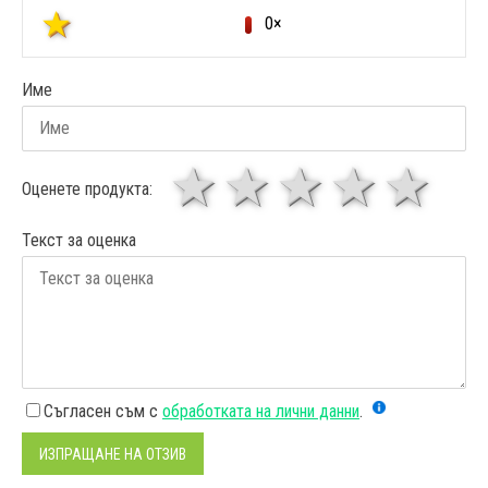
0×
Име
1 звезда
звезди
3 звез
4 зв
5
Оценете продукта:
Текст за оценка
Съгласен съм с
обработката на лични данни
.
ИЗПРАЩАНЕ НА ОТЗИВ