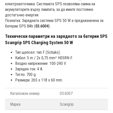
електроизточника. Системата SPS позволява смяна на
акумулаторите върху лампата, за да имате постоянно
достатъчно енергия.
Познатка: Зарядната система SPS 50 W е предназначена за
батерии SPS 8Ah (
03.6004
).
Технически параметри на зарядното за батерии SPS
Scangrip SPS Charging System 50 W
Тип щепсел: тип F (Schuko).
Кабел: 5 m / 2x 0,75 mm² H05RN-F.
Входно напрежение: 100-240 V.
Заряден ток: 4 A.
Тегло: 700 g.
Размери: 265 x 118 x 60 mm.
Каталожен номер
03.6007
Марка
Scangrip