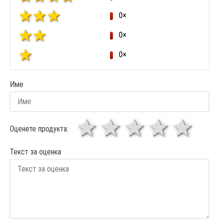
0×
0×
0×
Име
1 звезда
звезди
3 звез
4 зв
5
Оценете продукта:
Текст за оценка