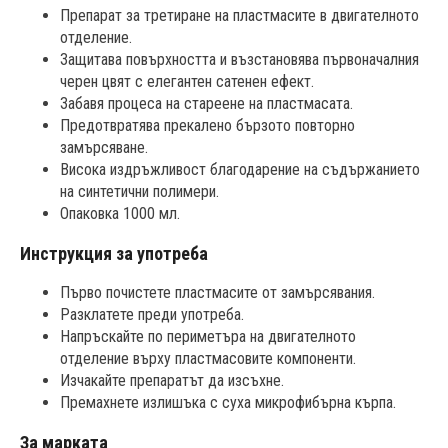
Препарат за третиране на пластмасите в двигателното
отделение.
Защитава повърхността и възстановява първоначалния
черен цвят с елегантен сатенен ефект.
Забавя процеса на стареене на пластмасата.
Предотвратява прекалено бързото повторно
замърсяване.
Висока издръжливост благодарение на съдържанието
на синтетични полимери.
Опаковка 1000 мл.
Инструкция за употреба
Първо почистете пластмасите от замърсявания.
Разклатете преди употреба.
Напръскайте по периметъра на двигателното
отделение върху пластмасовите компоненти.
Изчакайте препаратът да изсъхне.
Премахнете излишъка с суха микрофибърна кърпа.
За марката