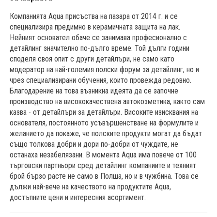
Компанията Aqua присъства на пазара от 2014 г. и се
специализира предимно в керамичната защита на лак.
Нейният основател обаче се занимава професионално с
детайлинг значително по-дълго време. Той дълги години
споделя своя опит с други детайлъри, не само като
модератор на най-големия полски форум за детайлинг, но и
чрез специализирани обучения, които провежда редовно.
Благодарение на това възникна идеята да се започне
производство на висококачествена автокозметика, както сам
казва - от детайлъри за детайлъри. Високите изисквания на
основателя, постоянното усъвършенстване на формулите и
желанието да покаже, че полските продукти могат да бъдат
също толкова добри и дори по-добри от чуждите, не
останаха незабелязани. В момента Aqua има повече от 100
търговски партньори сред детайлинг компаниите и техният
брой бързо расте не само в Полша, но и в чужбина. Това се
дължи най-вече на качеството на продуктите Aqua,
достъпните цени и интересния асортимент.