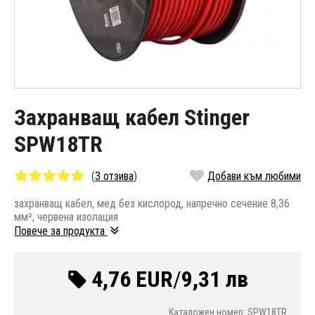
Захранващ кабел Stinger
SPW18TR
(
3 отзива
)
Добави към любими
захранващ кабел, мед без кислород, напречно сечение 8,36
мм², червена изолация
Повече за продукта
4,76 EUR
/
9,31 лв
Каталожен номер: SPW18TR