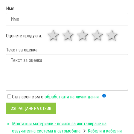
Име
1 звезда
звезди
3 звез
4 зв
5
Оценете продукта:
Текст за оценка
Съгласен съм с
обработката на лични данни
.
ИЗПРАЩАНЕ НА ОТЗИВ
Монтажни материали - всичко за инсталиране на
озвучителна система в автомобила
Кабели и кабелни