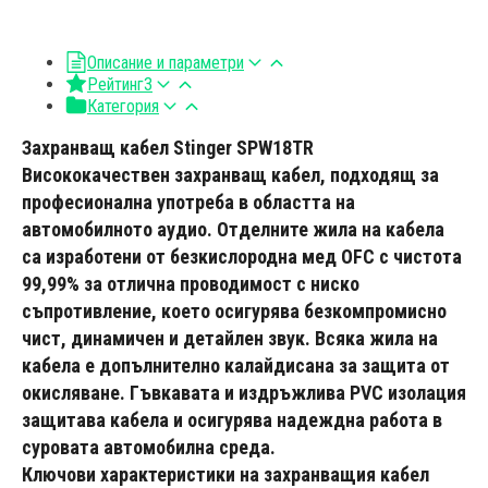
Описание и параметри
Рейтинг
3
Категория
Захранващ кабел Stinger SPW18TR
Висококачествен захранващ кабел, подходящ за
професионална употреба в областта на
автомобилното аудио. Отделните жила на кабела
са изработени от безкислородна мед OFC с чистота
99,99% за отлична проводимост с ниско
съпротивление, което осигурява безкомпромисно
чист, динамичен и детайлен звук. Всяка жила на
кабела е допълнително калайдисана за защита от
окисляване. Гъвкавата и издръжлива PVC изолация
защитава кабела и осигурява надеждна работа в
суровата автомобилна среда.
Ключови характеристики на захранващия кабел