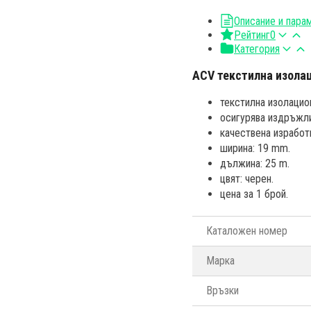
Описание и пара
Рейтинг
0
Категория
ACV текстилна изола
текстилна изолацио
осигурява издръжли
качествена изработ
ширина: 19 mm.
дължина: 25 m.
цвят: черен.
цена за 1 брой.
Каталожен номер
Марка
Връзки