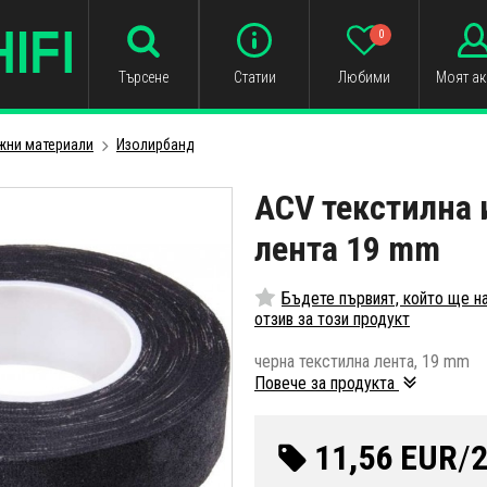
0
Търсене
Статии
Любими
Моят ак
жни материали
Изолирбанд
ACV текстилна
лента 19 mm
Бъдете първият, който ще н
отзив за този продукт
черна текстилна лента, 19 mm
Повече за продукта
11,56 EUR
/
2