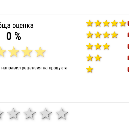
бща оценка
0 %
 направил рецензия на продукта
1 звезда
звезди
3 звезди
4 звезди
5 звезд