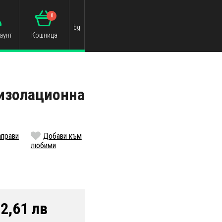
0
bg
аунт
Кошница
 изолационна
аправи
Добави към
любими
2,61 лв