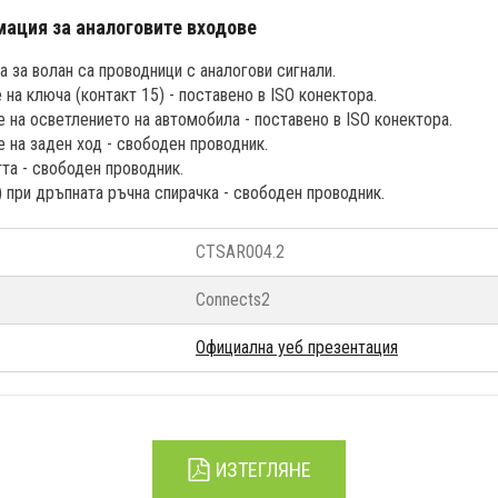
ация за аналоговите входове
 за волан са проводници с аналогови сигнали.
 на ключа (контакт 15) - поставено в ISO конектора.
е на осветлението на автомобила - поставено в ISO конектора.
 на заден ход - свободен проводник.
та - свободен проводник.
 при дръпната ръчна спирачка - свободен проводник.
CTSAR004.2
Connects2
Официална уеб презентация
ИЗТЕГЛЯНЕ