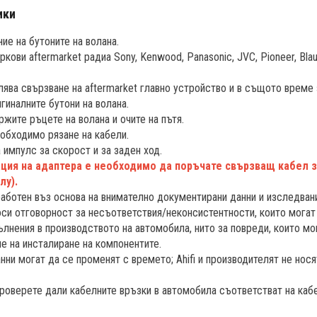
ики
ие на бутоните на волана.
ови aftermarket радиа Sony, Kenwood, Panasonic, JVC, Pioneer, Blaupun
ява свързване на aftermarket главно устройство и в същото време 
гиналните бутони на волана.
жите ръцете на волана и очите на пътя.
необходимо рязане на кабели.
 импулс за скорост и за заден ход.
ация на адаптера е необходимо да поръчате свързващ кабел 
лу).
работен въз основа на внимателно документирани данни и изследван
носи отговорност за несъответствия/неконсистентности, които мога
ълнения в производството на автомобила, нито за повреди, които мо
е на инсталиране на компонентите.
ни могат да се променят с времето; Ahifi и производителят не нося
роверете дали кабелните връзки в автомобила съответстват на кабе