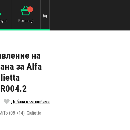
0
bg
аунт
Кошница
авление на
ана за Alfa
lietta
AR004.2
Добави към любими
To (08->14), Giulietta