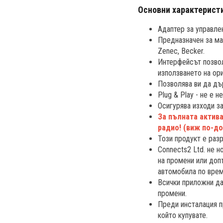
Основни характерист
Адаптер за управлен
Предназначен за марк
Zenec, Becker.
Интерфейсът позвол
използването на ори
Позволява ви да дър
Plug & Play - не е 
Осигурява изходи за
За пълната актив
радио! (виж по-до
Този продукт е раз
Connects2 Ltd. не 
на промени или доп
автомобила по врем
Всички приложни дан
промени.
Преди инсталация п
който купувате.