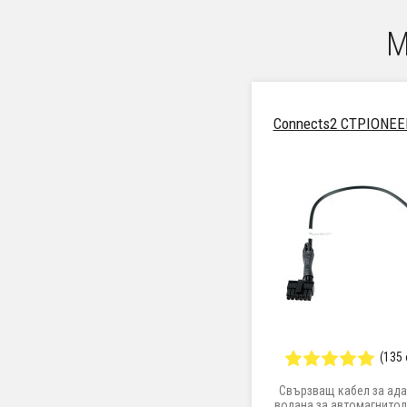
М
Connects2 CTPIONEE
(135
Свързващ кабел за ада
волана за автомагнитол