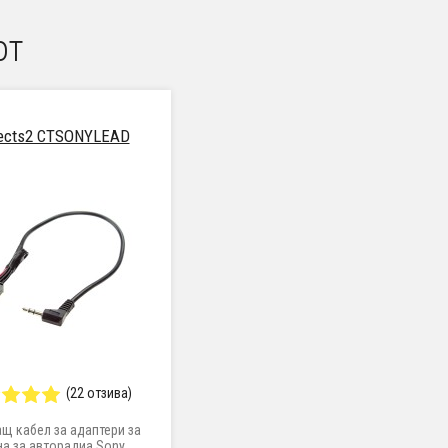
от
ects2 CTSONYLEAD
(22 отзива)
щ кабел за адаптери за
а за авторадиа Sony