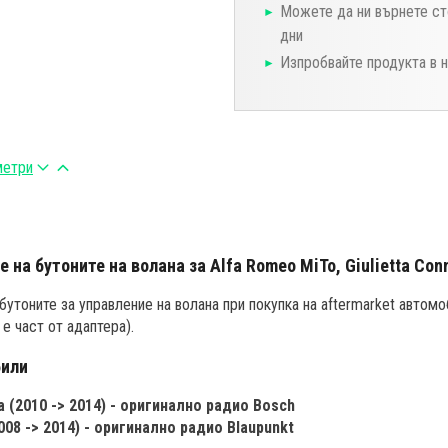
Можете да ни върнете ст
дни
Изпробвайте продукта в 
метри
 на бутоните на волана за Alfa Romeo MiTo, Giulietta Co
бутоните за управление на волана при покупка на aftermarket автом
е част от адаптера).
били
ta (2010 -> 2014) - оригинално радио Bosch
008 -> 2014) - оригинално радио Blaupunkt