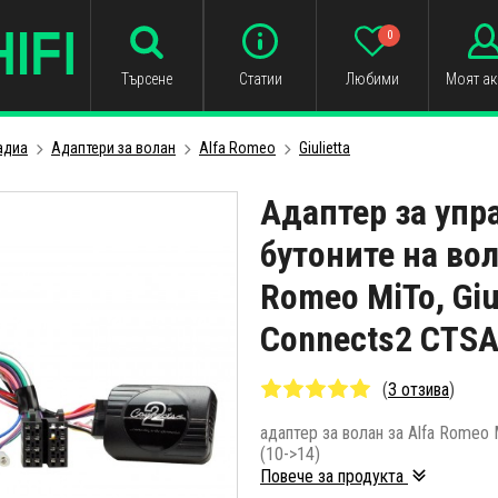
0
Търсене
Статии
Любими
Моят ак
адиa
Адаптери за волан
Alfa Romeo
Giulietta
Адаптер за упр
бутоните на вол
Romeo MiTo, Giu
Connects2 CTS
(
3 отзива
)
адаптер за волан за Alfa Romeo Mi
(10->14)
Повече за продукта