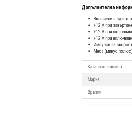
Допълнителна информ
Включени в адаптера
+12 V при завъртане
+12 V при включван
+12 V при включване
Импулси за скорост
Маса (минус полюс)
Каталожен номер
Марка
Връзки