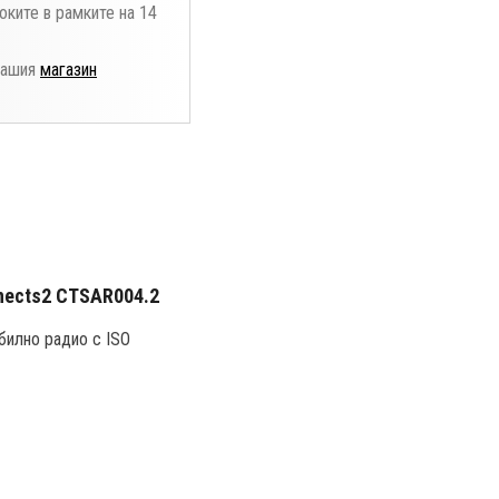
оките в рамките на 14
нашия
магазин
nnects2 CTSAR004.2
обилно радио с ISO