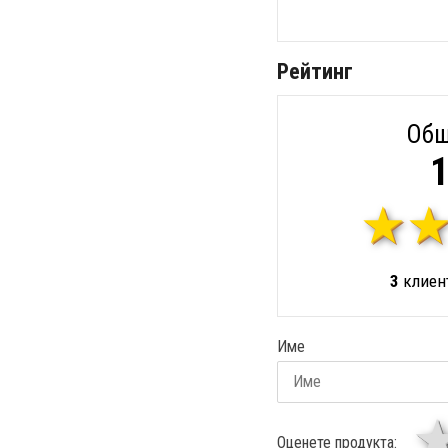
Рейтинг
Общ
1
3
клиент
Име
Оценете продукта: