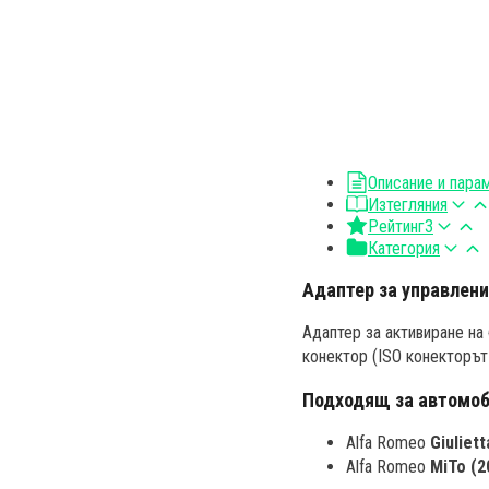
Описание и пара
Изтегляния
Рейтинг
3
Категория
Адаптер за управление
Адаптер за активиране на 
конектор (ISO конекторът 
Подходящ за автомо
Alfa Romeo
Giuliet
Alfa Romeo
MiTo (2