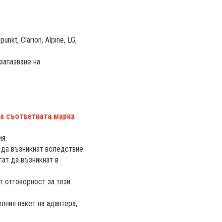
kt, Clarion, Alpine, LG,
запазване на
за съответната марка
ия.
т да възникнат вследствие
гат да възникнат в
т отговорност за тези
лния пакет на адаптера,