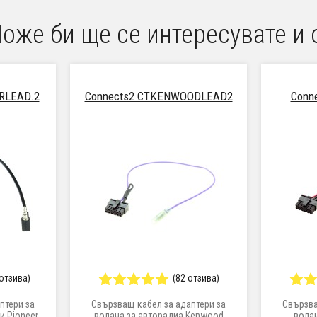
оже би ще се интересувате и 
RLEAD.2
Connects2 CTKENWOODLEAD2
Conn
 отзива)
(82 отзива)
птери за
Свързващ кабел за адаптери за
Свързва
и Pioneer
волана за авторадиа Kenwood
волан