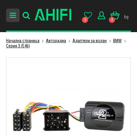
bg
0
0
Начална страница
Авторадиa
Адаптери за волан
BMW
Серия 3 (E46)