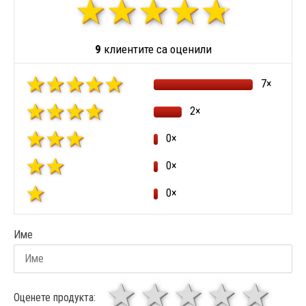
9
клиентите са оценили
7×
2×
0×
0×
0×
Име
1 звезда
звезди
3 звез
4 зв
5
Оценете продукта: