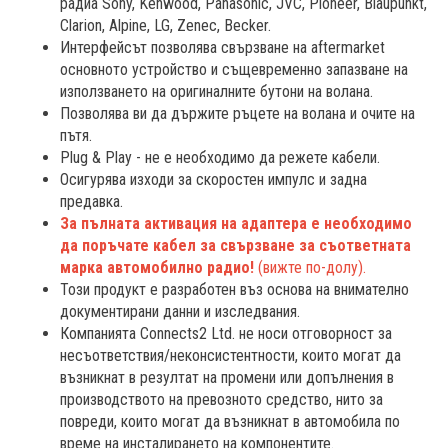
радиа Sony, Kenwood, Panasonic, JVC, Pioneer, Blaupunkt,
Clarion, Alpine, LG, Zenec, Becker.
Интерфейсът позволява свързване на aftermarket
основното устройство и същевременно запазване на
използването на оригиналните бутони на волана.
Позволява ви да държите ръцете на волана и очите на
пътя.
Plug & Play - не е необходимо да режете кабели.
Осигурява изходи за скоростен импулс и задна
предавка.
За пълната активация на адаптера е необходимо
да поръчате кабел за свързване за съответната
марка автомобилно радио!
(вижте по-долу).
Този продукт е разработен въз основа на внимателно
документирани данни и изследвания.
Компанията Connects2 Ltd. не носи отговорност за
несъответствия/неконсистентности, които могат да
възникнат в резултат на промени или допълнения в
производството на превозното средство, нито за
повреди, които могат да възникнат в автомобила по
време на инсталирането на компонентите.