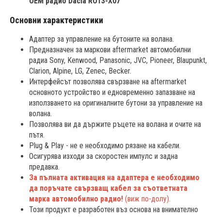
OEM радио Dacia RO13-X07
Основни характеристики
Адаптер за управление на бутоните на волана.
Предназначен за маркови aftermarket автомобилни
радиа Sony, Kenwood, Panasonic, JVC, Pioneer, Blaupunkt,
Clarion, Alpine, LG, Zenec, Becker.
Интерфейсът позволява свързване на aftermarket
основното устройство и едновременно запазване на
използването на оригиналните бутони за управление на
волана.
Позволява ви да държите ръцете на волана и очите на
пътя.
Plug & Play - не е необходимо рязане на кабели.
Осигурява изходи за скоростен импулс и задна
предавка.
За пълната активация на адаптера е необходимо
да поръчате свързващ кабел за съответната
марка автомобилно радио!
(виж по-долу).
Този продукт е разработен въз основа на внимателно