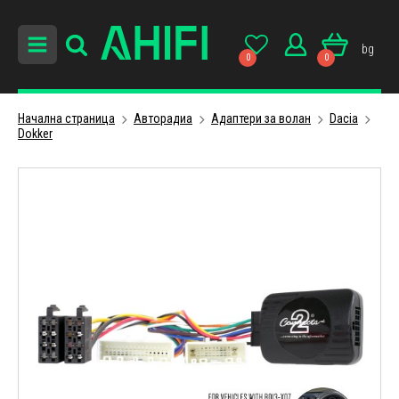
bg
0
0
Начална страница
Авторадиa
Адаптери за волан
Dacia
Dokker