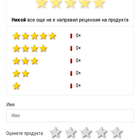
Никой
все още не е направил рецензия на продукта
0×
0×
0×
0×
0×
Име
1 звезда
звезди
3 звез
4 зв
5
Оценете продукта: