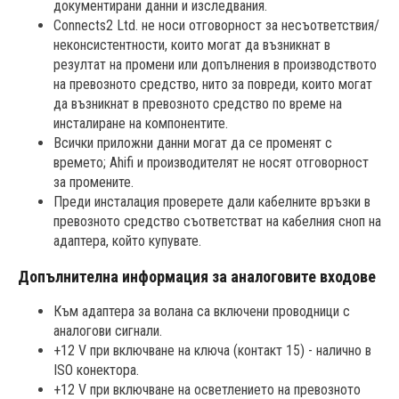
документирани данни и изследвания.
Connects2 Ltd. не носи отговорност за несъответствия/
неконсистентности, които могат да възникнат в
резултат на промени или допълнения в производството
на превозното средство, нито за повреди, които могат
да възникнат в превозното средство по време на
инсталиране на компонентите.
Всички приложни данни могат да се променят с
времето; Ahifi и производителят не носят отговорност
за промените.
Преди инсталация проверете дали кабелните връзки в
превозното средство съответстват на кабелния сноп на
адаптера, който купувате.
Допълнителна информация за аналоговите входове
Към адаптера за волана са включени проводници с
аналогови сигнали.
+12 V при включване на ключа (контакт 15) - налично в
ISO конектора.
+12 V при включване на осветлението на превозното