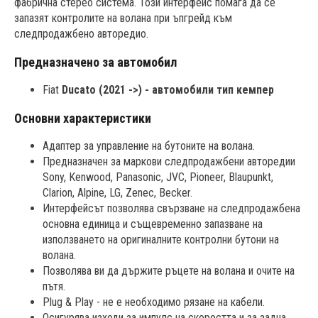
фабрична стерео система. Този интерфейс помага да се
запазят контролите на волана при ъпгрейд към
следпродажбено авторедио.
Предназначено за автомобил
Fiat
Ducato (2021 ->) - автомобили тип кемпер
Основни характеристики
Адаптер за управление на бутоните на волана.
Предназначен за маркови следпродажбени авторедии
Sony, Kenwood, Panasonic, JVC, Pioneer, Blaupunkt,
Clarion, Alpine, LG, Zenec, Becker.
Интерфейсът позволява свързване на следпродажбена
основна единица и същевременно запазване на
използването на оригиналните контролни бутони на
волана.
Позволява ви да държите ръцете на волана и очите на
пътя.
Plug & Play - не е необходимо рязане на кабели.
Осигурява изходи за импулс на скоростта и за задна