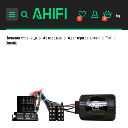
bg
0
0
Начална страница
Авторадиa
Адаптери за волан
Fiat
Ducato