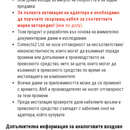
предавка.
За пълната активация на адаптера е необходимо
да поръчате свързващ кабел за съответната
марка авторедио!
(виж по-долу).
Този продукт е разработен въз основа на внимателно
документирани данни и изследвания.
Connects2 Ltd. не носи отговорност за несъответствия/
неконсистентности, които могат да възникнат поради
промени или допълнения в производството на
превозното средство, нито за щети, които могат да
възникнат в превозното средство по време на
инсталацията на компонентите.
Всички данни за приложимостта може да се променят
с времето; Ahifi и производителят не носят отговорност
за тези промени.
Преди инсталация проверете дали кабелните връзки в
превозното средство съвпадат с кабелния сноп на
адаптера, който купувате.
Допълнителна информация за аналоговите входове