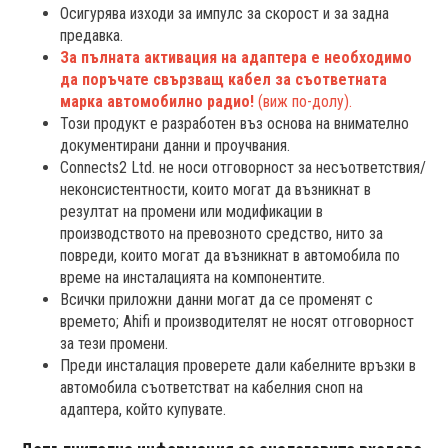
Осигурява изходи за импулс за скорост и за задна
предавка.
За пълната активация на адаптера е необходимо
да поръчате свързващ кабел за съответната
марка автомобилно радио!
(виж по-долу).
Този продукт е разработен въз основа на внимателно
документирани данни и проучвания.
Connects2 Ltd. не носи отговорност за несъответствия/
неконсистентности, които могат да възникнат в
резултат на промени или модификации в
производството на превозното средство, нито за
повреди, които могат да възникнат в автомобила по
време на инсталацията на компонентите.
Всички приложни данни могат да се променят с
времето; Ahifi и производителят не носят отговорност
за тези промени.
Преди инсталация проверете дали кабелните връзки в
автомобила съответстват на кабелния сноп на
адаптера, който купувате.