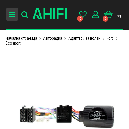
bg
0
0
Начална страница
Авторадиa
Адаптери за волан
Ford
Ecosport