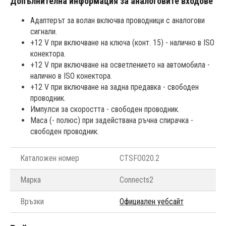
Допълнителна информация за аналоговите входове
Адаптерът за волан включва проводници с аналогови
сигнали.
+12 V при включване на ключа (конт. 15) - налично в ISO
конектора.
+12 V при включване на осветлението на автомобила -
налично в ISO конектора.
+12 V при включване на задна предавка - свободен
проводник.
Импулси за скоростта - свободен проводник.
Маса (- полюс) при задействана ръчна спирачка -
свободен проводник.
Каталожен номер
CTSFO020.2
Марка
Connects2
Връзки
Официален уебсайт