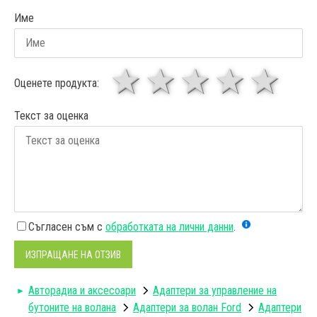
Име
1 звезда
звезди
3 звез
4 зв
5
Оценете продукта:
Текст за оценка
Съгласен съм с
обработката на лични данни
.
ИЗПРАЩАНЕ НА ОТЗИВ
Авторадиa и аксесоари
Адаптери за управление на
бутоните на волана
Адаптери за волан Ford
Адаптери