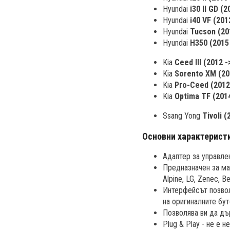
Hyundai
i30 II GD 
Hyundai
i40 VF (20
Hyundai
Tucson (20
Hyundai
H350 (2015
Kia
Ceed III (2012
Kia
Sorento XM (20
Kia
Pro-Ceed (2012
Kia
Optima TF (201
Ssang Yong
Tivoli (
Основни характерист
Адаптер за управлен
Предназначен за мар
Alpine, LG, Zenec, Be
Интерфейсът позвол
на оригиналните бут
Позволява ви да дър
Plug & Play - не е 