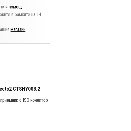
ти и помощ
оките в рамките на 14
нашия
магазин
nects2 CTSHY008.2
оприемник с ISO конектор