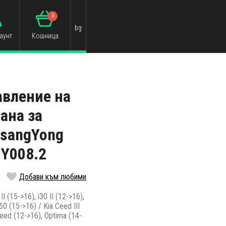
0
bg
аунт
Кошница
авление на
ана за
 SsangYong
HY008.2
Добави към любими
I (15->16), i30 II (12->16),
50 (15->16) / Kia Ceed III
eed (12->16), Optima (14-