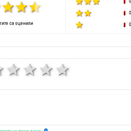
ите са оценили
1 звезда
звезди
3 звезди
4 звезди
5 звезд