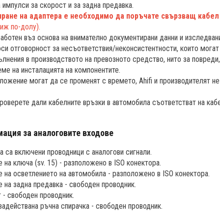
 импулси за скорост и за задна предавка.
иране на адаптера е необходимо да поръчате свързващ кабел
виж по-долу).
работен въз основа на внимателно документирани данни и изследван
носи отговорност за несъответствия/неконсистентности, които мога
ълнения в производството на превозното средство, нито за повреди,
еме на инсталацията на компонентите.
ложение могат да се променят с времето, Ahifi и производителят не
роверете дали кабелните връзки в автомобила съответстват на кабе
ация за аналоговите входове
а са включени проводници с аналогови сигнали.
 на ключа (sv. 15) - разположено в ISO конектора.
е на осветлението на автомобила - разположено в ISO конектора.
е на задна предавка - свободен проводник.
 - свободен проводник.
 задействана ръчна спирачка - свободен проводник.