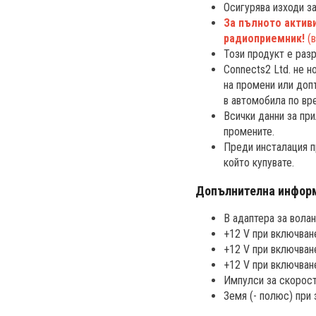
Осигурява изходи за
За пълното актив
радиоприемник!
(
Този продукт е раз
Connects2 Ltd. не 
на промени или доп
в автомобила по вр
Всички данни за при
промените.
Преди инсталация п
който купувате.
Допълнителна информ
В адаптера за волан
+12 V при включване
+12 V при включван
+12 V при включван
Импулси за скорост
Земя (- полюс) при