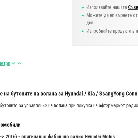
Използвайте нашата
Съве
Можете да ни върнете ст
дни
Изпробвайте продукта в 
метри
 на бутоните на волана за Hyundai / Kia / SsangYong Con
 бутоните за управление на волана при покупка на афтермаркет ради
томобили
15 -> 2016) - оригинално фабрично радио Hyundai Mobis