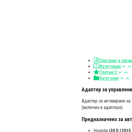
Описание и пара
Изтегляния
Рейтинг
2
Категория
Адаптер за управление
Адаптер за активиране на
(включен в адаптера).
Предназначено за ав
Hyundai
i20 II (20