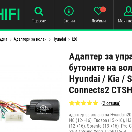
0
Търсене
Статии
Любими
Моят ак
адиa
Адаптери за волан
Hyundai
i20
Адаптер за упр
бутоните на вол
Hyundai / Kia /
Connects2 CTS
(
2 отзива
)
адаптер за волана за Hyundai i20 I
i40 (12->16), Tucson (15->16), H3
(12->16), Sorento (13->16), Pro-C
>16) / Ssang Yong Tivoli (15->)