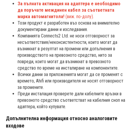
За пълната активация на адаптера е необходимо
да поръчате междинен кабел за съответната
марка автомагнитола!
(виж. по-долу).
Този продукт е разработен въз основа на внимателно
документирани данни и изследвания.
Компанията Connects2 Ltd. не носи отговорност за
несъответствия/неконсистентности, които могат да
възникнат в резултат на промени или допълнения в
производството на превозното средство, нито за
повреди, които могат да възникнат в превозното
средство по време на инсталиране на компонентите.
Всички данни за приложенията могат да се променят с
времето, Ahifi или производителя не носят отговорност
за промените.
Преди инсталация проверете дали кабелните връзки в
превозното средство съответстват на кабелния сноп на
адаптера, който купувате.
Допълнителна информация относно аналоговите
входове