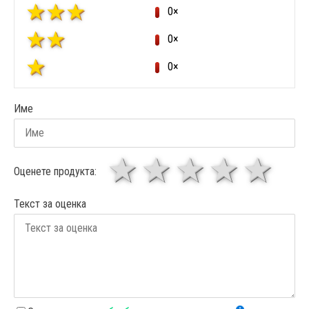
0×
0×
0×
Име
1 звезда
звезди
3 звез
4 зв
5
Оценете продукта:
Текст за оценка