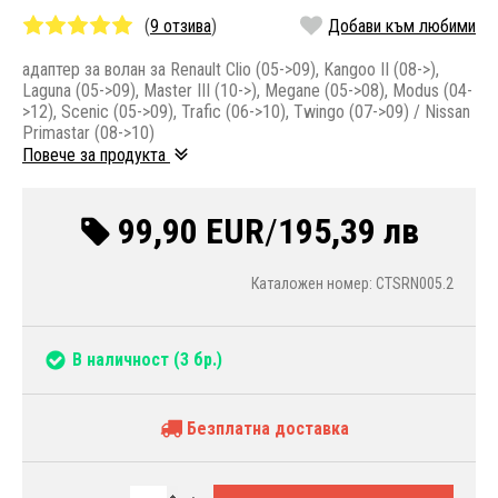
(
9 отзива
)
Добави към любими
адаптер за волан за Renault Clio (05->09), Kangoo II (08->),
Laguna (05->09), Master III (10->), Megane (05->08), Modus (04-
>12), Scenic (05->09), Trafic (06->10), Twingo (07->09) / Nissan
Primastar (08->10)
Повече за продукта
99,90 EUR
/
195,39 лв
Каталожен номер: CTSRN005.2
В наличност
(3 бр.)
Безплатна доставка