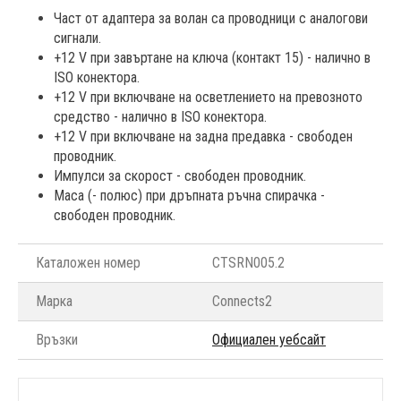
Част от адаптера за волан са проводници с аналогови
сигнали.
+12 V при завъртане на ключа (контакт 15) - налично в
ISO конектора.
+12 V при включване на осветлението на превозното
средство - налично в ISO конектора.
+12 V при включване на задна предавка - свободен
проводник.
Импулси за скорост - свободен проводник.
Маса (- полюс) при дръпната ръчна спирачка -
свободен проводник.
Каталожен номер
CTSRN005.2
Марка
Connects2
Връзки
Официален уебсайт