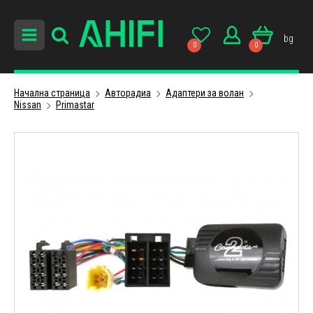
bg
0
0
Начална страница
Авторадиa
Адаптери за волан
Nissan
Primastar