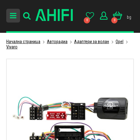
bg
0
0
Начална страница
Авторадиa
Адаптери за волан
Opel
Vivaro