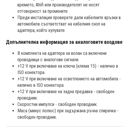
времето, Ahifi или производителят не носят
отговорност за промените.
Преди инсталация проверете дали кабелните връзки в
автомобила съответстват на кабелния сноп на
адаптера, който купувате.
Допълнителна информация за аналоговите входове
В комплекта на адаптера за волан са включени
проводници с аналогови сигнали.
+12 V при включване на ключа (клема 15) - налично в
ISO конектора.
+12 V при включване на осветлението на автомобила -
налично в ISO конектора.
+12 V при включване на задна предавка - свободен
проводник.
Скоростни импулси - свободен проводник.
Маса (минус полюс) при задържана ръчна спирачка -
свободен проводник.