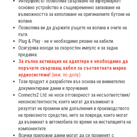
Интерфейсът позволява свързване на афтермаркет
основно устройство и същевременно запазване на
възможността за използване на оригиналните бутони на
волана.
Позволява ви да държите ръцете на волана и очите на
пътя.
Plug & Play - не е необходимо рязане на кабели.
Осигурява изходи за скоростен импулс и за задна
предавка.
За пълна активация на адаптера е необходимо да
поръчате свързващ кабел за съответната марка
аудиосистема!
(виж. по-долу).
Този продукт е разработен въз основа на внимателно
документирани данни и проучвания.
Connects2 Ltd. не носи отговорност за несъответствия/
неконсистентности, които могат да възникнат в
резултат на промени или допълнения в производството
на превозното средство, нито за повреди, които могат
да възникнат в автомобила по време на инсталацията на
компонентите.
Всички приложни данни могат да се променят с