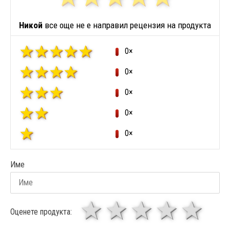
Никой
все още не е направил рецензия на продукта
0×
0×
0×
0×
0×
Име
1 звезда
звезди
3 звез
4 зв
5
Оценете продукта: