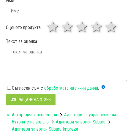
Име
1 звезда
звезди
3 звез
4 зв
5
Оценете продукта:
Текст за оценка
Съгласен съм с
обработката на лични данни
.
ИЗПРАЩАНЕ НА ОТЗИВ
Авторадиa и аксесоари
Адаптери за управление на
бутоните на волана
Aдаптери за волан Subaru
Адаптери за волан Subaru Impreza