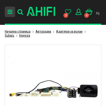
bg
0
0
Начална страница
Авторадиa
Адаптери за волан
Subaru
Impreza