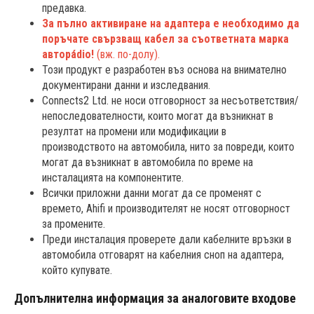
предавка.
За пълно активиране на адаптера е необходимо да
поръчате свързващ кабел за съответната марка
авторádio!
(вж. по-долу).
Този продукт е разработен въз основа на внимателно
документирани данни и изследвания.
Connects2 Ltd. не носи отговорност за несъответствия/
непоследователности, които могат да възникнат в
резултат на промени или модификации в
производството на автомобила, нито за повреди, които
могат да възникнат в автомобила по време на
инсталацията на компонентите.
Всички приложни данни могат да се променят с
времето, Ahifi и производителят не носят отговорност
за промените.
Преди инсталация проверете дали кабелните връзки в
автомобила отговарят на кабелния сноп на адаптера,
който купувате.
Допълнителна информация за аналоговите входове