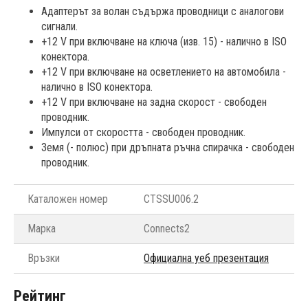
Адаптерът за волан съдържа проводници с аналогови
сигнали.
+12 V при включване на ключа (изв. 15) - налично в ISO
конектора.
+12 V при включване на осветлението на автомобила -
налично в ISO конектора.
+12 V при включване на задна скорост - свободен
проводник.
Импулси от скоростта - свободен проводник.
Земя (- полюс) при дръпната ръчна спирачка - свободен
проводник.
Каталожен номер
CTSSU006.2
Марка
Connects2
Връзки
Официална уеб презентация
Рейтинг