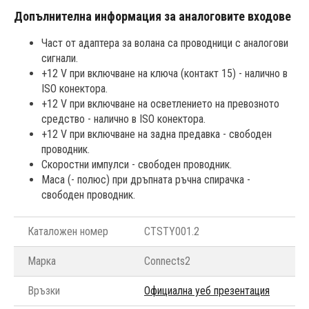
Допълнителна информация за аналоговите входове
Част от адаптера за волана са проводници с аналогови
сигнали.
+12 V при включване на ключа (контакт 15) - налично в
ISO конектора.
+12 V при включване на осветлението на превозното
средство - налично в ISO конектора.
+12 V при включване на задна предавка - свободен
проводник.
Скоростни импулси - свободен проводник.
Маса (- полюс) при дръпната ръчна спирачка -
свободен проводник.
Каталожен номер
CTSTY001.2
Марка
Connects2
Връзки
Официална уеб презентация