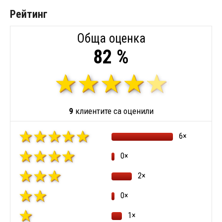
Рейтинг
Обща оценка
82 %
9
клиентите са оценили
6×
0×
2×
0×
1×