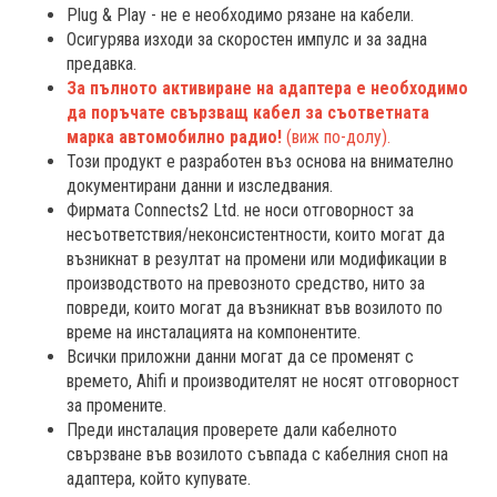
Plug & Play - не е необходимо рязане на кабели.
Осигурява изходи за скоростен импулс и за задна
предавка.
За пълното активиране на адаптера е необходимо
да поръчате свързващ кабел за съответната
марка автомобилно радио!
(виж по-долу).
Този продукт е разработен въз основа на внимателно
документирани данни и изследвания.
Фирмата Connects2 Ltd. не носи отговорност за
несъответствия/неконсистентности, които могат да
възникнат в резултат на промени или модификации в
производството на превозното средство, нито за
повреди, които могат да възникнат във возилото по
време на инсталацията на компонентите.
Всички приложни данни могат да се променят с
времето, Ahifi и производителят не носят отговорност
за промените.
Преди инсталация проверете дали кабелното
свързване във возилото съвпада с кабелния сноп на
адаптера, който купувате.