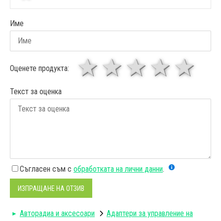
Име
1 звезда
звезди
3 звез
4 зв
5
Оценете продукта:
Текст за оценка
Съгласен съм с
обработката на лични данни
.
ИЗПРАЩАНЕ НА ОТЗИВ
Авторадиa и аксесоари
Адаптери за управление на