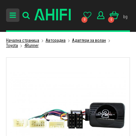
bg
0
0
Начална страница
Авторадиa
Адаптери за волан
Toyota
4Runner