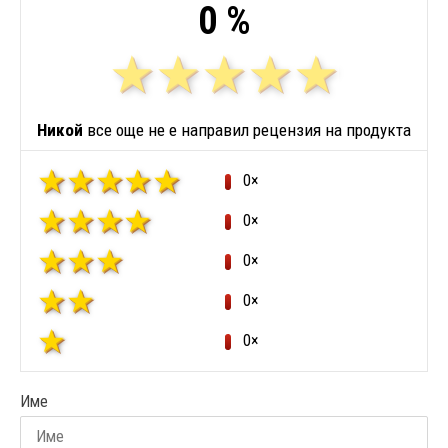
0 %
Никой
все още не е направил рецензия на продукта
0×
0×
0×
0×
0×
Име