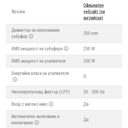
Официален
Връзки
уебсайт (на
английски)
Диаметър на използвания
200 mm
субуфер
RMS мощност на субуфера
250 W
RMS мощност на усилвателя
250 W
Енергийна класа на усилвателя
D
Нископропускащ филтър (LPF)
50 - 200 Hz
Вход с високо ниво
Да
Автоматично включване и
Да
изключване