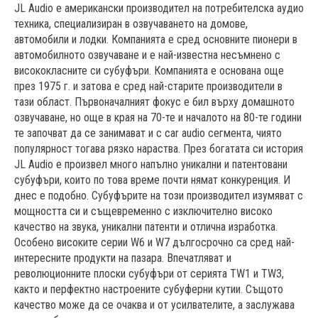
JL Audio е американски производител на потребителска аудио
техника, специализиран в озвучаването на домове,
автомобили и лодки. Компанията е сред основните пионери в
автомобилното озвучаване и е най-известна несъмнено с
висококласните си субуфъри. Компанията е основана още
през 1975 г. и затова е сред най-старите производители в
тази област. Първоначалният фокус е бил върху домашното
озвучаване, но още в края на 70-те и началото на 80-те години
те започват да се занимават и с car audio сегмента, чиято
популярност тогава рязко нараства. През богатата си история
JL Audio е произвел много напълно уникални и патентовани
субуфъри, които по това време почти нямат конкуренция. И
днес е подобно. Субуфърите на този производител изумяват с
мощността си и същевременно с изключително високо
качество на звука, уникални патенти и отлична изработка.
Особено високите серии W6 и W7 дългосрочно са сред най-
интересните продукти на пазара. Впечатляват и
революционните плоски субуфъри от серията TW1 и TW3,
както и перфектно настроените субуферни кутии. Същото
качество може да се очаква и от усилвателите, а заслужава