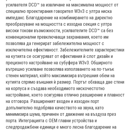
усилвателя DCD™ за извличане на максимална мощност от
специално проектирания говорител W3v3 с ултра ниска
импеданс. Благодарение на комбинирането на директно
преобразуване на мощността с изходна секция с ултра
високи токови възможности, усилвателите DCD™ са без
конвенционални превключващи захранвания, което им
позволява да генерират забележителна мощност с
изключителна ефективност. Забележителните характеристики
на кутията се осигуряват от ефективния ѝ слот дизайн и
прецизното настройване на субуфера W3v3. Обширното
вътрешно усилване позволява използването на по-тънък
стенен материал, който максимизира вътрешния обем на
кутията спрямо външния ѝ размер. Портът обхваща две стени
на корпуса и създава необходимото нискочестотно
настройване, което осигурява отлично разширение и плавност
на отговора. Разширеният входен и изходен порт
допълнително подобрява качеството на звука, като
минимизира шума, причинен от движение на въздуха през
порта. Интеграцията с OEM главни устройства и
следпродажбени единици е много лесна благодарение на