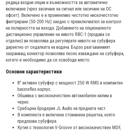
редица входни опции и възможността за автоматично
включване (чрез засичане на сигнал или засичане на DC
офсет). Включено е и променливо честотно нискочестотно
филтриране (50-200 Hz) заедно с превключвател за контрол
на полярността на изхода. Добавянето на опционалното
дистанционно управление на нивото RBC-1 (продава се
отделно) ви позволява да регулирате нивото на субуфера
директно от седалката на водача. Бързо разгъваемият
захранващ конектор позволява лесно изваждане на субуфера,
когато е необходимо да се освободи място.
Основни характеристики
8" активен субуфер с мощност 250 W RMS в компактен
bassreflex корпус.
Обшивка с висококачествен автомобилен килим в
черно.
Сребърна бродерия JL Audio на предната част.
В комплекта е включена стоманена решетка, която
предпазва субуфера.
Кутия с технология V-Groove от висококачествен MDF,