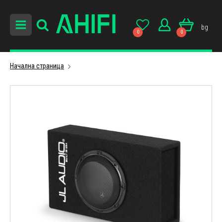
bg
0
0
Начална страница