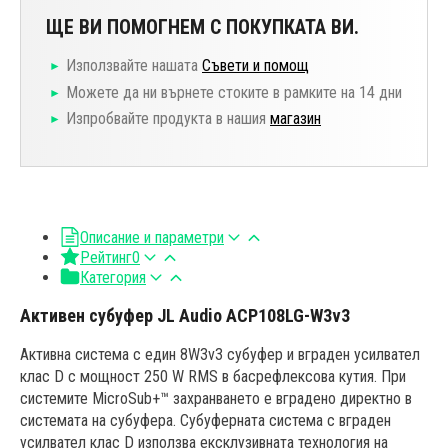
ЩЕ ВИ ПОМОГНЕМ С ПОКУПКАТА ВИ.
Използвайте нашата
Съвети и помощ
Можете да ни върнете стоките в рамките на 14 дни
Изпробвайте продукта в нашия
магазин
Описание и параметри
Рейтинг
0
Категория
Активен субуфер JL Audio ACP108LG-W3v3
Активна система с един 8W3v3 субуфер и вграден усилвател
клас D с мощност 250 W RMS в басрефлексова кутия. При
системите MicroSub+™ захранването е вградено директно в
системата на субуфера. Субуферната система с вграден
усилвател клас D използва ексклузивната технология на