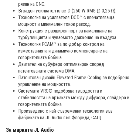
рязан на CNC.
Вграден усилвател клас D (250 W RMS @ 0,25 Ω).
Технология на усилвателя DCD™ с впечатляваща
мощност и минимален токов разход.
Конструкция с разширен порт за намаляване на
турбуленцията и чуваемото движение на въздуха.
Технология FCAM™ за по-добър контрол на
изместванията и динамично компенсиране на
говорителната бобина.
Двигател на субуфера оптимизиран според
патентованата система DMA.
Патентован дизайн Elevated Frame Cooling за подобрено
управление на мощността.
Системата VRC® подобрява твърдостта и
стабилността на връзката между дифузора, спайдъра и
говорителната бобина.
Произведено с най-съвременни технологии във
фабриката на JL Audio във Флорида, САЩ.
За марката JL Audio