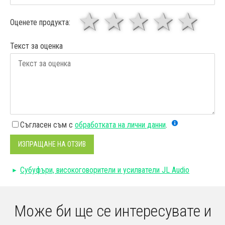
1 звезда
звезди
3 звез
4 зв
5
Оценете продукта:
Текст за оценка
Съгласен съм с
обработката на лични данни
.
ИЗПРАЩАНЕ НА ОТЗИВ
Субуфъри, високоговорители и усилватели JL Audio
Може би ще се интересувате и