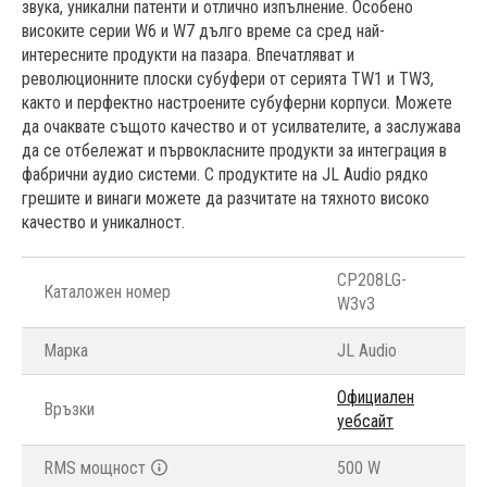
звука, уникални патенти и отлично изпълнение. Особено
високите серии W6 и W7 дълго време са сред най-
интересните продукти на пазара. Впечатляват и
революционните плоски субуфери от серията TW1 и TW3,
както и перфектно настроените субуферни корпуси. Можете
да очаквате същото качество и от усилвателите, а заслужава
да се отбележат и първокласните продукти за интеграция в
фабрични аудио системи. С продуктите на JL Audio рядко
грешите и винаги можете да разчитате на тяхното високо
качество и уникалност.
CP208LG-
Каталожен номер
W3v3
Марка
JL Audio
Официален
Връзки
уебсайт
RMS мощност
500 W