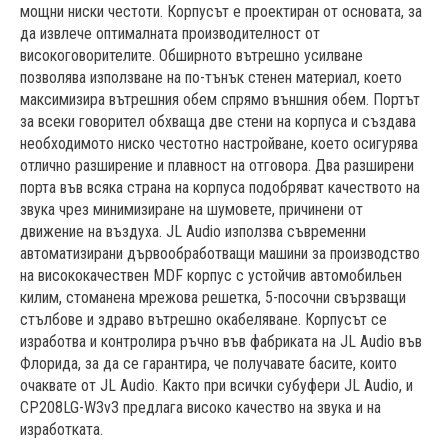
мощни ниски честоти. Корпусът е проектиран от основата, за
да извлече оптималната производителност от
високоговорителите. Обширното вътрешно усилване
позволява използване на по-тънък стенен материал, което
максимизира вътрешния обем спрямо външния обем. Портът
за всеки говорител обхваща две стени на корпуса и създава
необходимото ниско честотно настройване, което осигурява
отлично разширение и плавност на отговора. Два разширени
порта във всяка страна на корпуса подобряват качеството на
звука чрез минимизиране на шумовете, причинени от
движение на въздуха. JL Audio използва съвременни
автоматизирани дървообработващи машини за производство
на висококачествен MDF корпус с устойчив автомобильен
килим, стоманена мрежова решетка, 5-посочни свързващи
стълбове и здраво вътрешно окабеляване. Корпусът се
изработва и контролира ръчно във фабриката на JL Audio във
Флорида, за да се гарантира, че получавате басите, които
очаквате от JL Audio. Както при всички субуфери JL Audio, и
CP208LG-W3v3 предлага високо качество на звука и на
изработката.