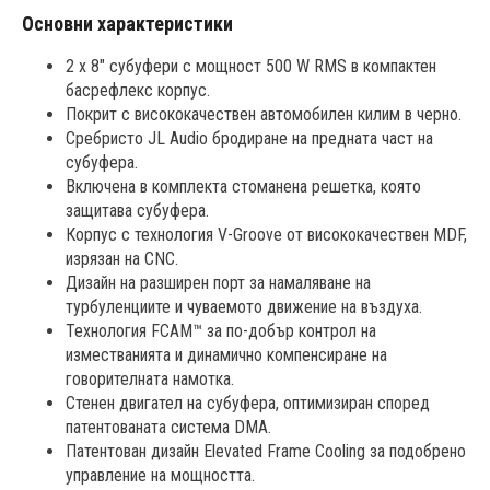
Основни характеристики
2 x 8" субуфери с мощност 500 W RMS в компактен
басрефлекс корпус.
Покрит с висококачествен автомобилен килим в черно.
Сребристо JL Audio бродиране на предната част на
субуфера.
Включена в комплекта стоманена решетка, която
защитава субуфера.
Корпус с технология V-Groove от висококачествен MDF,
изрязан на CNC.
Дизайн на разширен порт за намаляване на
турбуленциите и чуваемото движение на въздуха.
Технология FCAM™ за по-добър контрол на
изместванията и динамично компенсиране на
говорителната намотка.
Стенен двигател на субуфера, оптимизиран според
патентованата система DMA.
Патентован дизайн Elevated Frame Cooling за подобрено
управление на мощността.