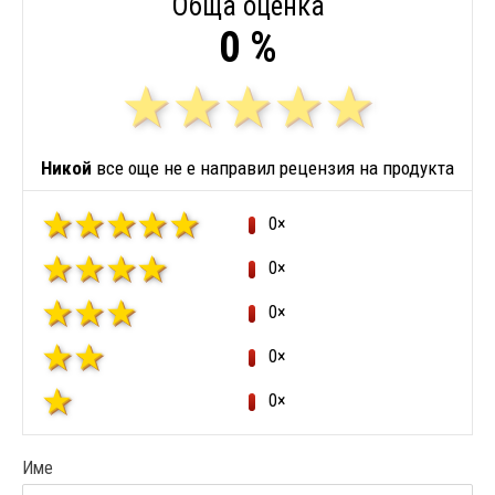
Обща оценка
0 %
Никой
все още не е направил рецензия на продукта
0×
0×
0×
0×
0×
Име