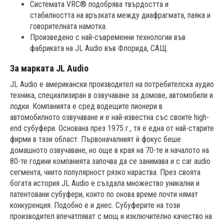
Системата VRC® подобрява твърдостта и
стабилността на връзката между диафрагмата, паяка и
говорителната намотка.
Произведено с най-съвременни технологии във
фабриката на JL Audio във Флорида, САЩ.
За марката JL Audio
JL Audio е американски производител на потребителска аудио
техника, специализиран в озвучаване за домове, автомобили и
лодки. Компанията е сред водещите пионери в
автомобилното озвучаване и е най-известна със своите high-
end субуфери. Основана през 1975 г., тя е една от най-старите
фирми в тази област. Първоначалният ѝ фокус беше
домашното озвучаване, но още в края на 70-те и началото на
80-те години компанията започва да се занимава и с car audio
сегмента, чиито популярност рязко нараства. През своята
богата история JL Audio е създала множество уникални и
патентовани субуфери, които по онова време почти нямат
конкуренция. Подобно е и днес. Субуферите на този
производител впечатляват с мощ и изключително качество на