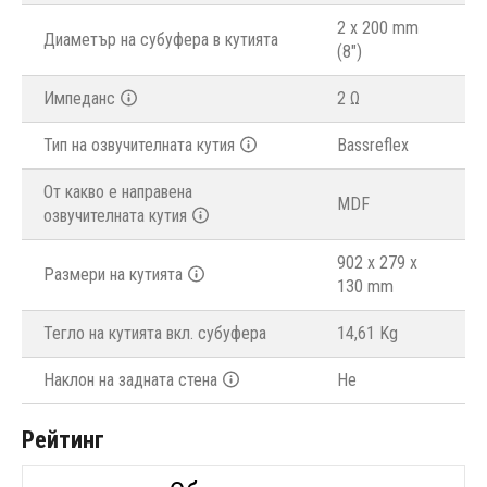
2 x 200 mm
Диаметър на субуфера в кутията
(8")
Импеданс
2 Ω
Тип на озвучителната кутия
Bassreflex
От какво е направена
MDF
озвучителната кутия
902 x 279 x
Размери на кутията
130 mm
Тегло на кутията вкл. субуфера
14,61 Kg
Наклон на задната стена
Не
Рейтинг