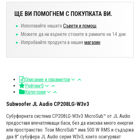
ЩЕ ВИ ПОМОГНЕМ С ПОКУПКАТА ВИ.
Използвайте нашата
Съвети и помощ
Можете да ни върнете стоките в рамките на 14 дни
Изпробвайте продукта в нашия
магазин
Описание и параметри
Рейтинг
0
Категория
Subwoofer JL Audio CP208LG-W3v3
Субуферната система CP208LG-W3v3 MicroSub™ от JL Audio
предоставя впечатляващи баси, без да изисква много енергия
или пространство. Този MicroSub™ има 500 W RMS и съдържа
два 8" субуфера JL Audio серия W3v3, които осигуряват