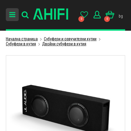
bg
0
0
Начална страница
Субуфери и озвучителни кутии
Субуфери в кутия
Двойни субуфeри в кутия