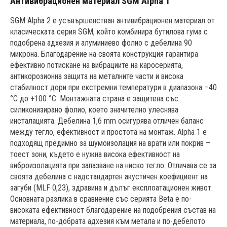
Антивибрационен материал SGM Alpha 1
SGM Alpha 2 е усъвършенстван антивибрационен материал от
класическата серия SGM, който комбинира бутилова гума с
подобрена адхезия и алуминиево фолио с дебелина 90
микрона. Благодарение на своята конструкция гарантира
ефективно потискане на вибрациите на каросерията,
антикорозионна защита на металните части и висока
стабилност дори при екстремни температури в диапазона –40
°C до +100 °C. Монтажната страна е защитена със
силиконизирано фолио, което значително улеснява
инсталацията. Дебелина 1,6 mm осигурява отличен баланс
между тегло, ефективност и простота на монтаж. Alpha 1 е
подходящ предимно за шумоизолация на врати или покрив –
тоест зони, където е нужна висока ефективност на
виброизолацията при запазване на ниско тегло. Отличава се за
своята дебелина с надстандартен акустичен коефициент на
загуби (MLF 0,23), здравина и дълъг експлоатационен живот.
Основната разлика в сравнение със серията Beta е по-
високата ефективност благодарение на подобрения състав на
материала, по-добрата адхезия към метала и по-дебелото