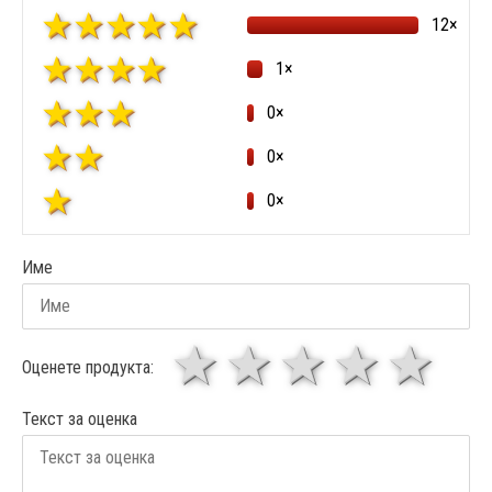
12×
1×
0×
0×
0×
Име
1 звезда
звезди
3 звез
4 зв
5
Оценете продукта:
Текст за оценка