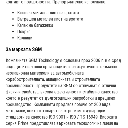
контакт с повърхността. Препоръчително използване:
Външен метален лист на вратата
Вътрешен метален лист на вратата
Капак на багажника
Покрив
Калници
За марката SGM
Компанията SGM Technology е основана през 2006 г. и е сред
водещите световни производители на акустично и термично
изолационни материали за автомобилната,
корабостроителната, авиационната и строителната
промишленост. Продуктите на SGM се отличават с отлични
физични свойства, висока ефективност и стабилно качество,
което е резултат от дългогодишни разработки и прецизно
производство. Компанията предлага повече от 200 вида
материали, които отговарят на строги международни
стандарти за качество ISO 9001 и ISO / TS 16949. Високата
серия Prime представлява върховата технологична линия на