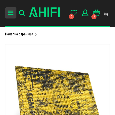
bg
0
0
Начална страница