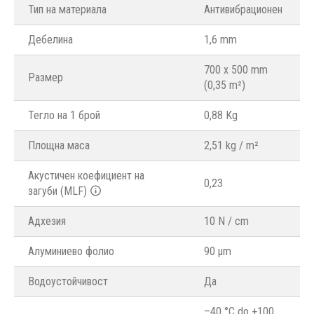
Тип на материала
Антивибрационен
Дебелина
1,6 mm
700 x 500 mm
Размер
(0,35 m²)
Тегло на 1 брой
0,88 Kg
Площна маса
2,51 kg / m²
Акустичен коефициент на
0,23
загуби (MLF)
Адхезия
10 N / cm
Алуминиево фолио
90 μm
Водоустойчивост
Да
–40 °C do +100