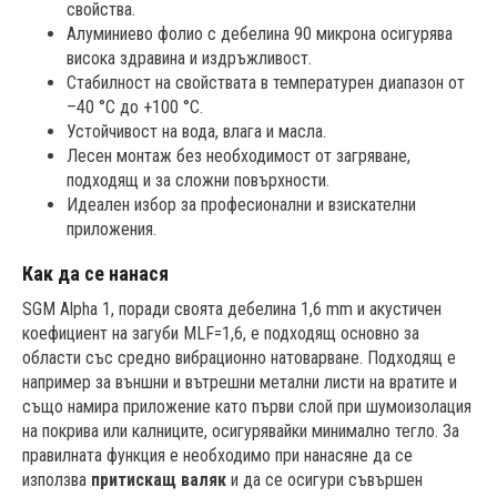
свойства.
Алуминиево фолио с дебелина 90 микрона осигурява
висока здравина и издръжливост.
Стабилност на свойствата в температурен диапазон от
–40 °C до +100 °C.
Устойчивост на вода, влага и масла.
Лесен монтаж без необходимост от загряване,
подходящ и за сложни повърхности.
Идеален избор за професионални и взискателни
приложения.
Как да се нанася
SGM Alpha 1, поради своята дебелина 1,6 mm и акустичен
коефициент на загуби MLF=1,6, е подходящ основно за
области със средно вибрационно натоварване. Подходящ е
например за външни и вътрешни метални листи на вратите и
също намира приложение като първи слой при шумоизолация
на покрива или калниците, осигурявайки минимално тегло. За
правилната функция е необходимо при нанасяне да се
използва
притискащ валяк
и да се осигури съвършен