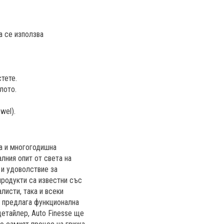
а се използва
тете.
лото.
wel).
га и многогодишна
алния опит от света на
 и удоволствие за
продукти са известни със
листи, така и всеки
а предлага функционална
детайлер, Auto Finesse ще