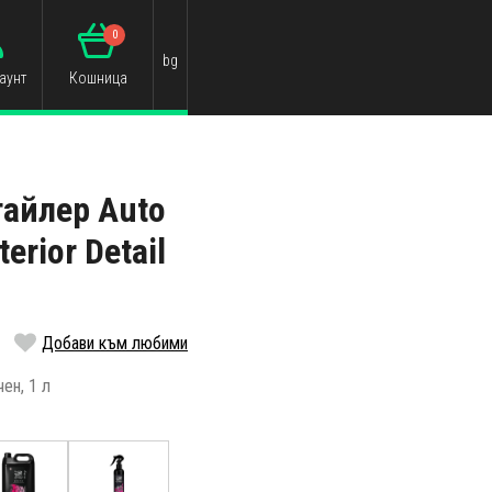
0
bg
аунт
Кошница
айлер Auto
terior Detail
Добави към любими
ен, 1 л