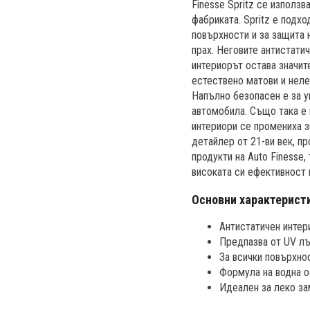
Finesse Spritz се използв
фабриката. Spritz е подх
повърхности и за защита 
прах. Неговите антистати
интериорът остава значите
естествено матови и неле
Напълно безопасен е за у
автомобила. Също така е 
интериори се промениха зн
детайлер от 21-ви век, п
продукти на Auto Finesse,
високата си ефективност 
Основни характерист
Антистатичен интер
Предпазва от UV лъ
За всички повърхнос
Формула на водна о
Идеален за леко за