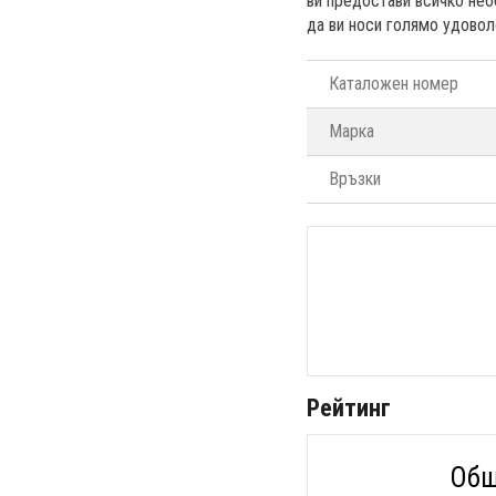
ви предостави всичко не
да ви носи голямо удовол
Каталожен номер
Марка
Връзки
Рейтинг
Общ