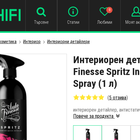
0
Търсене
Статии
Любими
Моят ак
озметика
Интериор
Интериорни детайлери
Интериорен дет
Finesse Spritz In
Spray (1 л)
(
5 отзива
)
интериорен детайлер, антистатич
Повече за продукта