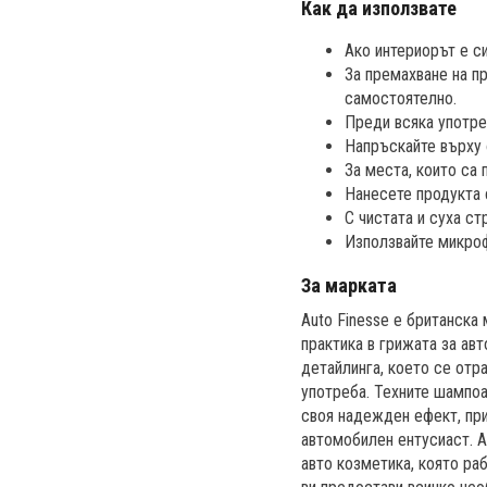
Как да използвате
Ако интериорът е си
За премахване на пр
самостоятелно.
Преди всяка употре
Напръскайте върху 
За места, които са
Нанесете продукта 
С чистата и суха с
Използвайте микрофи
За марката
Auto Finesse е британска
практика в грижата за авт
детайлинга, което се отр
употреба. Техните шампоа
своя надежден ефект, при
автомобилен ентусиаст. A
авто козметика, която ра