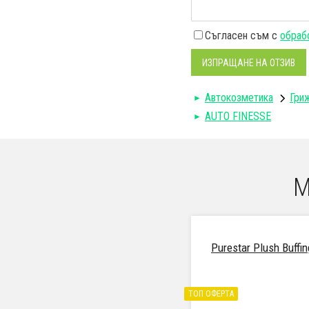
Съгласен съм с
обрабо
ИЗПРАЩАНЕ НА ОТЗИВ
Автокозметика
Гри
AUTO FINESSE
М
Purestar Plush Buffi
ТОП ОФЕРТА