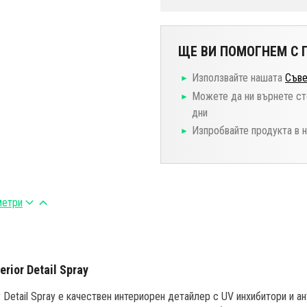
ЩЕ ВИ ПОМОГНЕМ С П
Използвайте нашата
Съве
Можете да ни върнете ст
дни
Изпробвайте продукта в 
метри
erior Detail Spray
ior Detail Spray е качествен интериорен детайлер с UV инхибитори и а