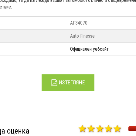
обходимо, за да изглежда вашият автомобил отлично и същевременн
ствие.
AF34070
Auto Finesse
Официален уебсайт
ИЗТЕГЛЯНЕ
а оценка