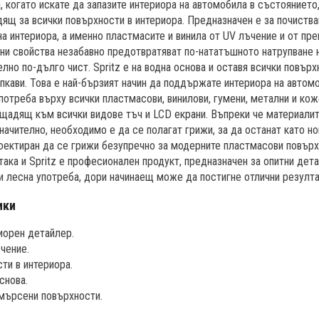
а, когато искате да запазите интериора на автомобила в състоянието
одящ за всички повърхности в интериора. Предназначен е за почиств
на интериора, а именно пластмасите и винила от UV лъчение и от пр
чни свойства незабавно предотвратяват по-нататъшното натрупване н
лно по-дълго чист. Spritz е на водна основа и оставя всички повърх
пкави. Това е най-бързият начин да поддържате интериора на автомо
потреба върху всички пластмасови, винилови, гумени, метални и кож
щадящ към всички видове тъч и LCD екрани. Въпреки че материали
ачително, необходимо е да се полагат грижи, за да останат като нов
роектиран да се грижи безупречно за модерните пластмасови повърх
 така и Spritz е професионален продукт, предназначен за опитни дет
и лесна употреба, дори начинаещ може да постигне отлични резулта
ики
иорен детайлер.
чение.
ти в интериора.
снова.
мърсени повърхности.