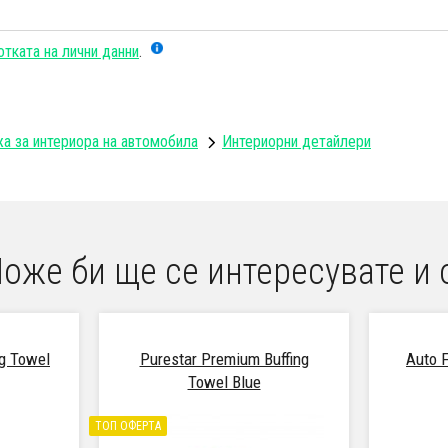
тката на лични данни
.
жа за интериора на автомобила
Интериорни детайлери
оже би ще се интересувате и 
ng Towel
Purestar Premium Buffing
Auto F
Towel Blue
ТОП ОФЕРТА