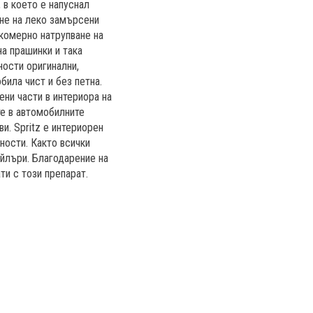
, в което е напуснал
ане на леко замърсени
екомерно натрупване на
а прашинки и така
ности оригинални,
била чист и без петна.
ени части в интериора на
те в автомобилните
и. Spritz е интериорен
ности. Както всички
айлъри. Благодарение на
ти с този препарат.