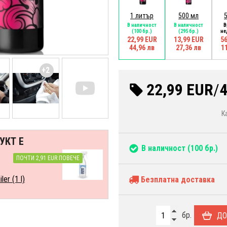
1 литър
500 мл
В наличност
В наличност
В
(100 бр.)
(295 бр.)
не
22,99 EUR
13,99 EUR
56
44,96 лв
27,36 лв
1
+2
22,99 EUR
/
4
К
УКТ Е
В наличност
(100 бр.)
ПОЧТИ 2,91 EUR ПОВЕЧЕ
er (1 l)
Безплатна доставка
бр.
ДО