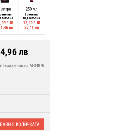
5 литра
250 мл
ременно
Временно
достъпно
недостъпно
,99 EUR
12,99 EUR
11,46 лв
25,41 лв
4,96 лв
аталожен номер: AF34070
БАВИ В КОЛИЧКАТА