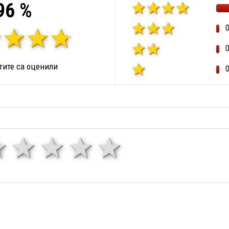
96 %
ите са оценили
1 звезда
звезди
3 звезди
4 звезди
5 звезд