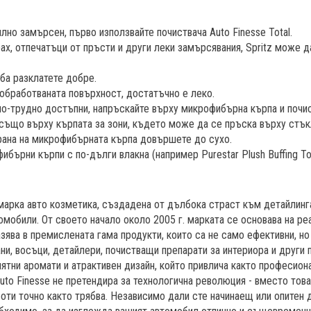
лно замърсен, първо използвайте почиствача Auto Finesse Total.
ах, отпечатъци от пръсти и други леки замърсявания, Spritz може д
ба разклатете добре.
обработваната повърхност, достатъчно е леко.
 по-трудно достъпни, напръскайте върху микрофибърна кърпа и почис
също върху кърпата за зони, където може да се пръска върху стък
трана на микрофибърната кърпа довършете до сухо.
бърни кърпи с по-дълги влакна (например Purestar Plush Buffing To
 марка авто козметика, създадена от дълбока страст към детайлин
омобили. От своето начало около 2005 г. марката се основава на ре
азява в премислената гама продукти, които са не само ефективни, но
ни, восъци, детайлери, почистващи препарати за интериора и други 
ятни аромати и атрактивен дизайн, който привлича както професиона
uto Finesse не претендира за технологична революция - вместо тов
боти точно както трябва. Независимо дали сте начинаещ или опитен 