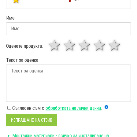
Име
1 звезда
звезди
3 звез
4 зв
5
Оценете продукта:
Текст за оценка
Съгласен съм с
обработката на лични данни
.
ИЗПРАЩАНЕ НА ОТЗИВ
Монтажни материали - всичко за инсталиране на