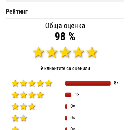
Рейтинг
Обща оценка
98 %
9
клиентите са оценили
8×
1×
0×
0×
0×