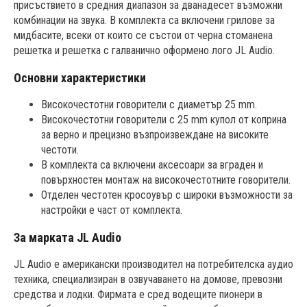
присъствието в средния диапазон за дванадесет възможни
комбинации на звука. В комплекта са включени грилове за
мидбасите, всеки от които се състои от черна стоманена
решетка и решетка с галванично оформено лого JL Audio.
Основни характеристики
Високочестотни говорители с диаметър 25 mm.
Високочестотни говорители с 25 mm купол от коприна
за верно и прецизно възпроизвеждане на високите
честоти.
В комплекта са включени аксесоари за вграден и
повърхностен монтаж на високочестотните говорители.
Отделен честотен кросоувър с широки възможности за
настройки е част от комплекта.
За марката JL Audio
JL Audio е американски производител на потребителска аудио
техника, специализиран в озвучаването на домове, превозни
средства и лодки. Фирмата е сред водещите пионери в