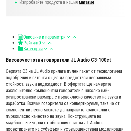
Изпробвайте продукта в нашия
магазин
Описание и параметри
Рейтинг
0
Категория
Високочестотни говорители JL Audio C3-100ct
Серията C3 на JL Audio прилага пълен пакет от технологични
подобрения и патенти с цел да предостави несравнима
стойност, звук и надеждност. В офертата ще намерите
изключително компонентни говорители в няколко най-
разпространени размера с първокласно качество на звука и
изработка. Всички говорители са конвертируеми, така че от
компонентни лесно можете да направите коаксиални с
първокласно качество на звука. Конструкцията на
мидбасовете черпи от обширния опит на JL Audio в
проектирането на субуфъри и усъвършенствани моделиращи