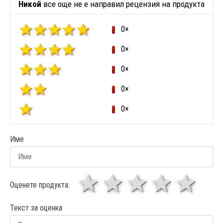
Никой
все още не е направил рецензия на продукта
0×
0×
0×
0×
0×
Име
1 звезда
звезди
3 звез
4 зв
5
Оценете продукта:
Текст за оценка