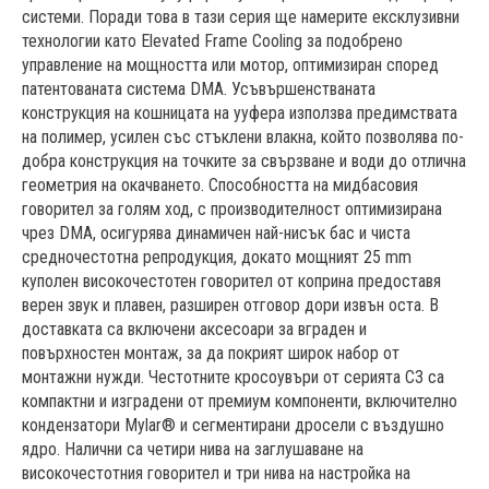
системи. Поради това в тази серия ще намерите ексклузивни
технологии като Elevated Frame Cooling за подобрено
управление на мощността или мотор, оптимизиран според
патентованата система DMA. Усъвършенстваната
конструкция на кошницата на ууфера използва предимствата
на полимер, усилен със стъклени влакна, който позволява по-
добра конструкция на точките за свързване и води до отлична
геометрия на окачването. Способността на мидбасовия
говорител за голям ход, с производителност оптимизирана
чрез DMA, осигурява динамичен най-нисък бас и чиста
средночестотна репродукция, докато мощният 25 mm
куполен високочестотен говорител от коприна предоставя
верен звук и плавен, разширен отговор дори извън оста. В
доставката са включени аксесоари за вграден и
повърхностен монтаж, за да покрият широк набор от
монтажни нужди. Честотните кросоувъри от серията C3 са
компактни и изградени от премиум компоненти, включително
кондензатори Mylar® и сегментирани дросели с въздушно
ядро. Налични са четири нива на заглушаване на
високочестотния говорител и три нива на настройка на