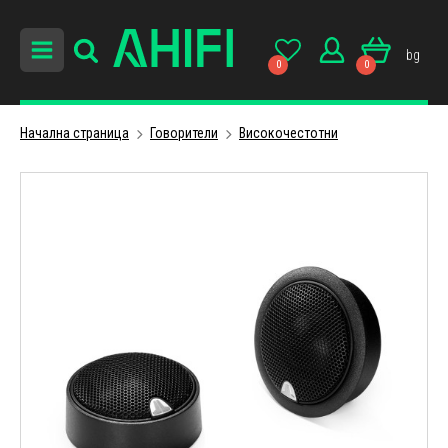
bg
0
0
Начална страница
Говорители
Високочестотни