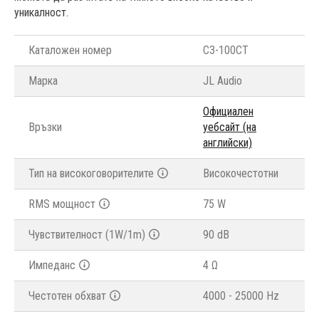
уникалност.
Каталожен номер
C3-100CT
Марка
JL Audio
Официален
Връзки
уебсайт (на
английски)
Тип на високоговорителите
Високочестотни
RMS мощност
75 W
Чувствителност (1W/1m)
90 dB
Импеданс
4 Ω
Честотен обхват
4000 - 25000 Hz