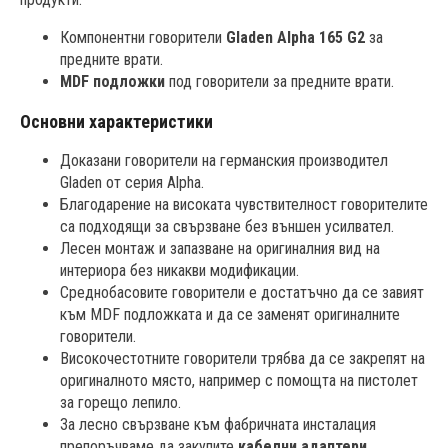
Компонентни говорители
Gladen Alpha 165 G2
за
предните врати.
MDF подложки
под говорители за предните врати.
Основни характеристики
Доказани говорители на германския производител
Gladen от серия Alpha.
Благодарение на високата чувствителност говорителите
са подходящи за свързване без външен усилвател.
Лесен монтаж и запазване на оригиналния вид на
интериора без никакви модификации.
Среднобасовите говорители е достатъчно да се завият
към MDF подложката и да се заменят оригиналните
говорители.
Високочестотните говорители трябва да се закрепят на
оригиналното място, например с помощта на пистолет
за горещо лепило.
За лесно свързване към фабричната инсталация
препоръчваме да закупите
кабелни адаптери
.