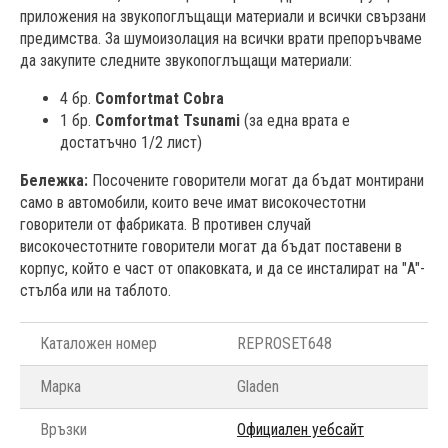
приложения на звукопоглъщащи материали и всички свързани
предимства. За шумоизолация на всички врати препоръчваме
да закупите следните звукопоглъщащи материали:
4 бр.
Comfortmat Cobra
1 бр.
Comfortmat Tsunami
(за една врата е
достатъчно 1/2 лист)
Бележка:
Посочените говорители могат да бъдат монтирани
само в автомобили, които вече имат високочестотни
говорители от фабриката. В противен случай
високочестотните говорители могат да бъдат поставени в
корпус, който е част от опаковката, и да се инсталират на "A"-
стълба или на таблото.
Каталожен номер
REPROSET648
Марка
Gladen
Връзки
Официален уебсайт