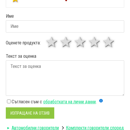
Име
1 звезда
звезди
3 звез
4 зв
5
Оценете продукта:
Текст за оценка
Съгласен съм с
обработката на лични данни
.
ИЗПРАЩАНЕ НА ОТЗИВ
Автомобилни говорители
Комплекти говорители според