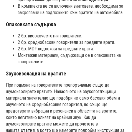
В комплекта не са включени винтовете, необходими за
закрепване на подложките към вратите на автомобила.
Опаковката съдържа
2 бр. високочестотни говорители.
2 бр. среднобасови говорители за предните врати.
2 бр. MDF подложки за предните врати.
Монтажни материали, съдържащи се в опаковката на
говорителите.
Звукоизолация на вратите
При подмяна на говорителите препоръчваме също да
шумоизолирате вратите. Нанасянето на звукопоглъщащи
материали значително ще подобри не само басовия обем и
звученето на среднобасовия говорител, но също ще
предотврати вибрации и резонанси в областта на вратите,
които негативно влияят на крайния звук. Как да
шумоизолирате вратите можете да прочетете в
нашата
статия
, в която ще намерите подробна инструкция за