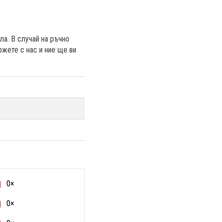
ла. В случай на ръчно
ржете с нас и ние ще ви
0×
0×