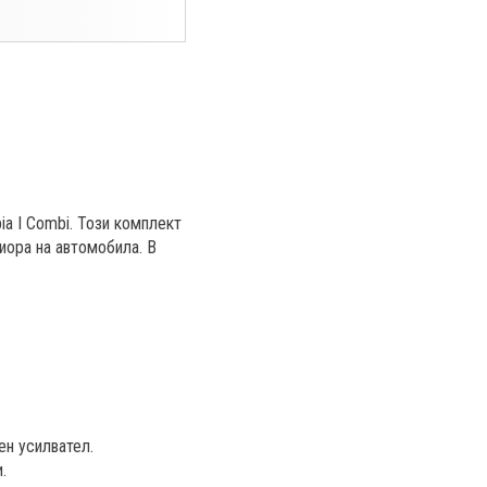
a I Combi. Този комплект
иора на автомобила. В
ен усилвател.
.