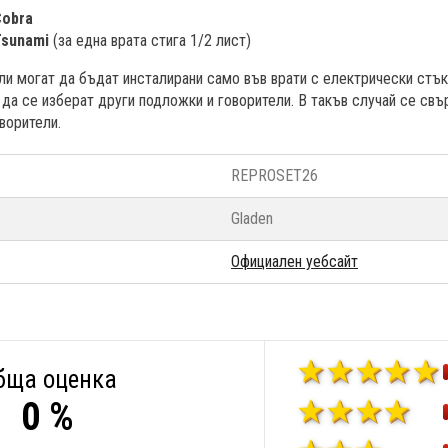
Cobra
Tsunami
(за една врата стига 1/2 лист)
ли могат да бъдат инсталирани само във врати с електрически стък
да се изберат други подложки и говорители. В такъв случай се свъ
ворители.
REPROSET26
Gladen
Официален уебсайт
бща оценка
0 %