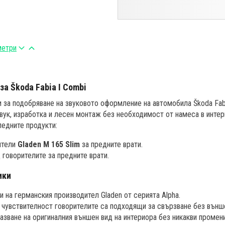
метри
за Škoda Fabia I Combi
 за подобряване на звуковото оформление на автомобила Škoda Fabi
звук, изработка и лесен монтаж без необходимост от намеса в интер
едните продукти:
ители
Gladen M 165 Slim
за предните врати.
 говорителите за предните врати.
ики
и на германския производител Gladen от серията Alpha.
 чувствителност говорителите са подходящи за свързване без външ
азване на оригиналния външен вид на интериора без никакви промени