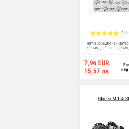
(406
антивибрационен матери
500 мм, дебелина 2,5 мм,
тегло 3,82 кг/м
7,96 EUR
Вр
15,57 лв
нед
Gladen M 165 S