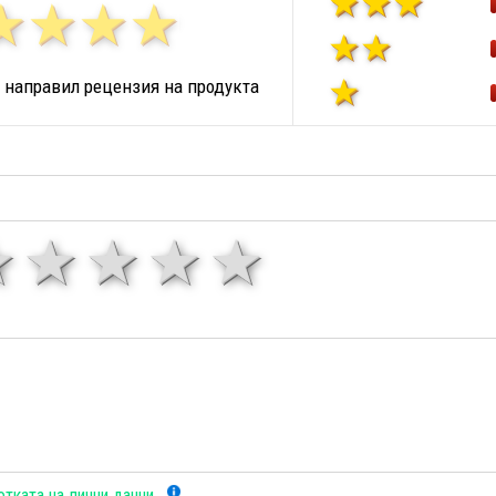
 направил рецензия на продукта
1 звезда
звезди
3 звезди
4 звезди
5 звезд
тката на лични данни
.