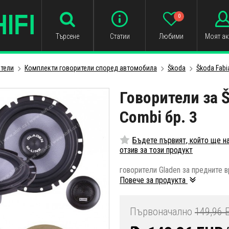
0
Търсене
Статии
Любими
Моят ак
тели
Комплекти говорители според автомобила
Škoda
Škoda Fabi
Говорители за Š
Combi бр. 3
Бъдете първият, който ще н
отзив за този продукт
говорители Gladen за предните в
Повече за продукта
Първоначално
149,96 