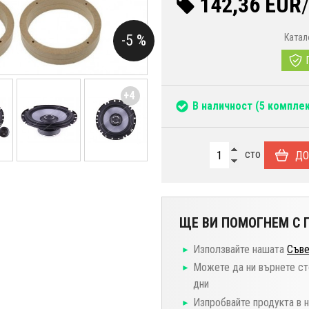
142,36 EUR
-5 %
Катал
+4
В наличност
(5 комплек
сто
ДО
ЩЕ ВИ ПОМОГНЕМ С П
Използвайте нашата
Съве
Можете да ни върнете ст
дни
Изпробвайте продукта в 