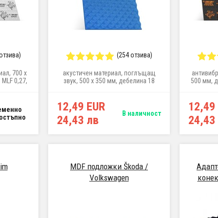
 отзива)
(254 отзива)
ал, 700 x
акустичен материал, поглъщащ
антивибр
 MLF 0,27,
звук, 500 x 350 мм, дебелина 18
500 мм, д
²
мм, тегло 1,22 кг/м²
12,49 EUR
12,49
еменно
В наличност
остъпно
24,43 лв
24,43
lim
MDF подложки Škoda /
Адапт
Volkswagen
конек