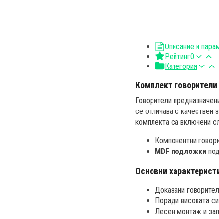
Описание и пара
Рейтинг
0
Категория
Комплект говорители 
Говорители предназначени
се отличава с качествен 
комплекта са включени сл
Компонентни говор
MDF подложки
под
Основни характерист
Доказани говорител
Поради високата си
Лесен монтаж и зап