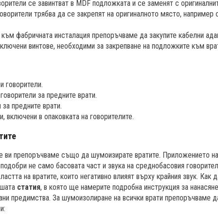
орители се завинтват в MDF подложката и се заменят с оригиналнит
оворители трябва да се закрепят на оригиналното място, например 
 към фабричната инсталация препоръчваме да закупите кабелни ада
включени винтове, необходими за закрепване на подложките към вра
и говорители.
говорители за предните врати.
 за предните врати.
, включени в опаковката на говорителите.
тите
те ви препоръчваме също да шумоизирате вратите. Приложението 
подобри не само басовата част и звука на среднобасовия говорител
ластта на вратите, които негативно влияят върху крайния звук. Как
ашата
статия
, в която ще намерите подробна инструкция за нанася
ани предимства. За шумоизолиране на всички врати препоръчваме д
и: