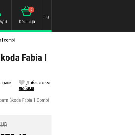
0
bg
аунт
Кошница
a I combi
koda Fabia I
аправи
Добави към
любими
рати Škoda Fabia 1 Combi
EUR