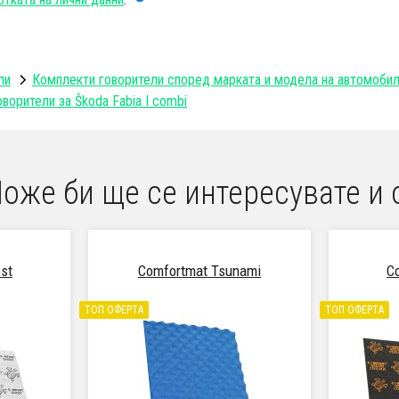
ли
Комплекти говорители според марката и модела на автомоби
оворители за Škoda Fabia I combi
оже би ще се интересувате и 
st
Comfortmat Tsunami
C
ТОП ОФЕРТА
ТОП ОФЕРТА