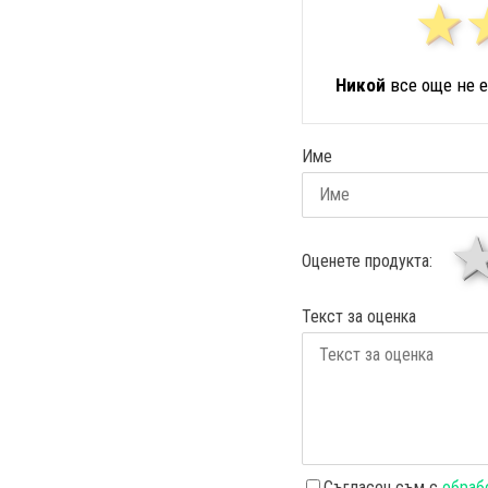
Никой
все още не е
Име
Оценете продукта:
Текст за оценка
Съгласен съм с
обрабо