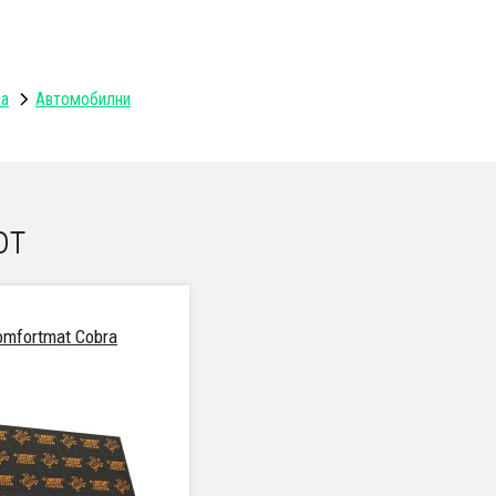
ла
Автомобилни
от
omfortmat Cobra