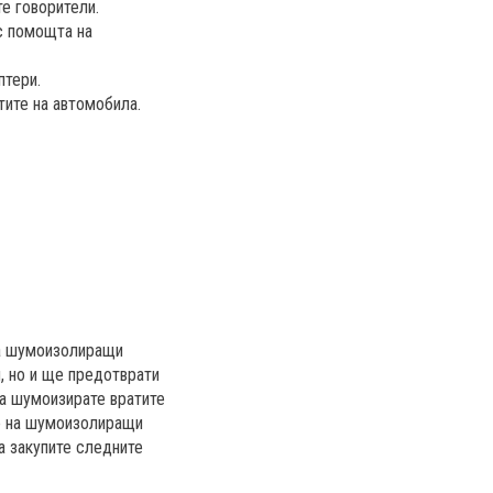
е говорители.
с помощта на
птери.
тите на автомобила.
на шумоизолиращи
, но и ще предотврати
 да шумоизирате вратите
не на шумоизолиращи
а закупите следните