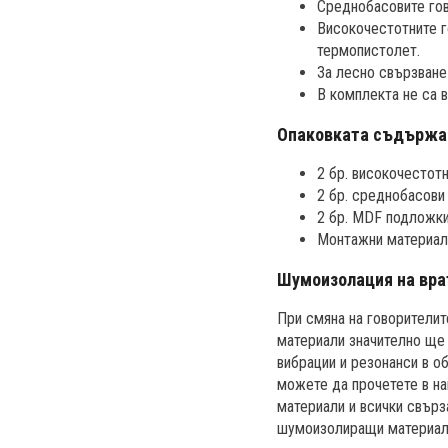
Среднобасовите гов
Високочестотните г
термопистолет.
За лесно свързване
В комплекта не са 
Опаковката съдържа
2 бр. високочестотн
2 бр. среднобасови 
2 бр. MDF подложки
Монтажни материали
Шумоизолация на вра
При смяна на говорители
материали значително ще 
вибрации и резонанси в об
можете да прочетете в н
материали и всички свърз
шумоизолиращи материал