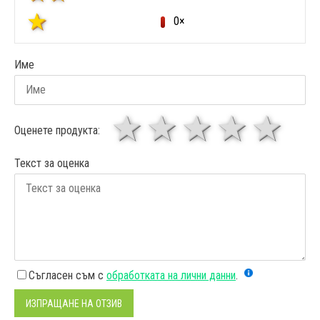
0×
Име
1 звезда
звезди
3 звез
4 зв
5
Оценете продукта:
Текст за оценка
Съгласен съм с
обработката на лични данни
.
ИЗПРАЩАНЕ НА ОТЗИВ