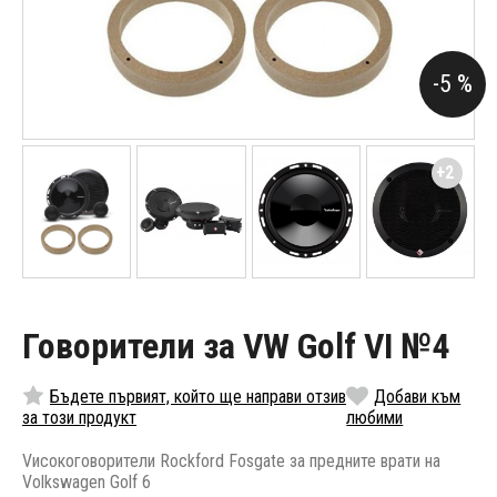
-5 %
+2
Говорители за VW Golf VI №4
Бъдете първият, който ще направи отзив
Добави към
за този продукт
любими
Vисокоговорители Rockford Fosgate за предните врати на
Volkswagen Golf 6