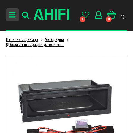
bg
0
0
Начална страница
Авторадиa
QI безжични зарядни устройства