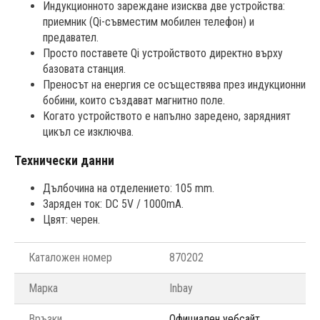
Индукционното зареждане изисква две устройства:
приемник (Qi-съвместим мобилен телефон) и
предавател.
Просто поставете Qi устройството директно върху
базовата станция.
Преносът на енергия се осъществява през индукционни
бобини, които създават магнитно поле.
Когато устройството е напълно заредено, зарядният
цикъл се изключва.
Технически данни
Дълбочина на отделението: 105 mm.
Заряден ток: DC 5V / 1000mA.
Цвят: черен.
Каталожен номер
870202
Марка
Inbay
Връзки
Официален уебсайт