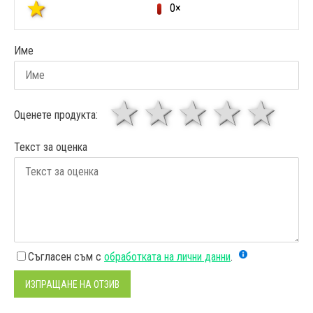
0×
Име
1 звезда
звезди
3 звез
4 зв
5
Оценете продукта:
Текст за оценка
Съгласен съм с
обработката на лични данни
.
ИЗПРАЩАНЕ НА ОТЗИВ