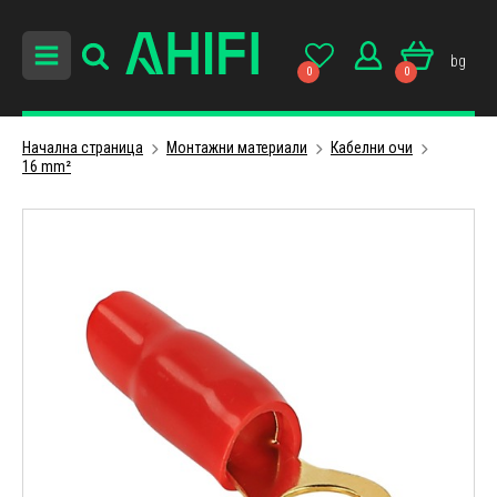
bg
0
0
Начална страница
Монтажни материали
Кабелни очи
16 mm²