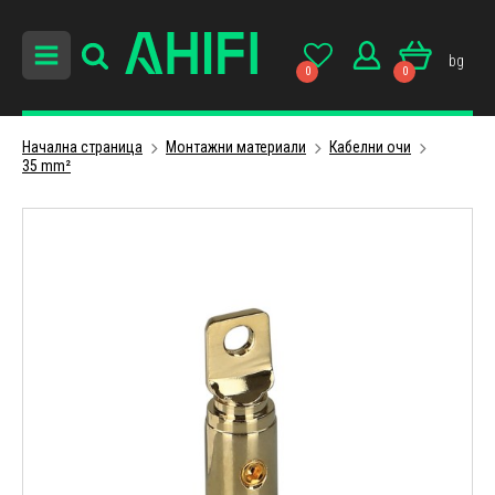
bg
0
0
Начална страница
Монтажни материали
Кабелни очи
35 mm²