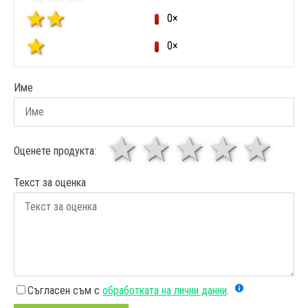
0×
0×
Име
1 звезда
звезди
3 звез
4 зв
5
Оценете продукта:
Текст за оценка
Съгласен съм с
обработката на лични данни
.