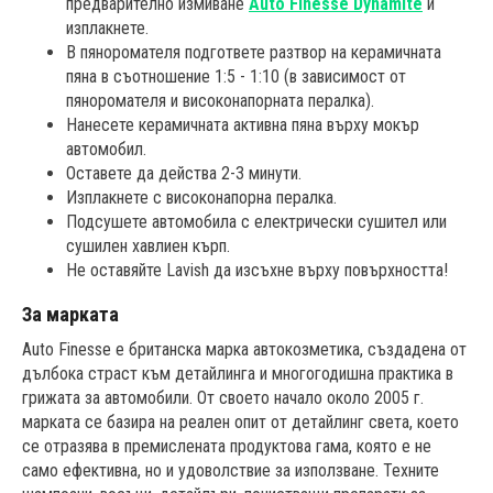
предварително измиване
Auto Finesse Dynamite
и
изплакнете.
В пяноромателя подгответе разтвор на керамичната
пяна в съотношение 1:5 - 1:10 (в зависимост от
пяноромателя и високонапорната пералка).
Нанесете керамичната активна пяна върху мокър
автомобил.
Оставете да действа 2-3 минути.
Изплакнете с високонапорна пералка.
Подсушете автомобила с електрически сушител или
сушилен хавлиен кърп.
Не оставяйте Lavish да изсъхне върху повърхността!
За марката
Auto Finesse е британска марка автокозметика, създадена от
дълбока страст към детайлинга и многогодишна практика в
грижата за автомобили. От своето начало около 2005 г.
марката се базира на реален опит от детайлинг света, което
се отразява в премислената продуктова гама, която е не
само ефективна, но и удоволствие за използване. Техните