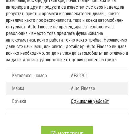
шампоани, восъци, детайлъри, почистващи препарати за
интериора и други продукти са известни със своя надежден
резултат, приятни аромати и привлекателен дизайн, който
привлича както професионалисти, така и всеки автомобилен
ентусиаст. Auto Finesse не претендира за технологична
революция - вместо това предлага функционална
автокозметика, която работи точно както трябва. Независимо
дали сте начинаещ или опитен детайлър, Auto Finesse ви дава
всичко необходимо, за да изглежда автомобилът ви отлично и
за да ви достави удоволствие от целия процес на грижа.
Каталожен номер
AF33701
Марка
Auto Finesse
Връзки
Официален уебсайт