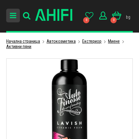
bg
0
0
Начална страница
Автокозметика
Екстериор
Миене
Активни пяни