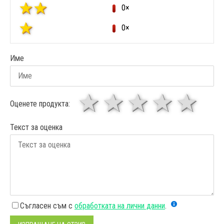
0×
0×
Име
1 звезда
звезди
3 звез
4 зв
5
Оценете продукта:
Текст за оценка
Съгласен съм с
обработката на лични данни
.