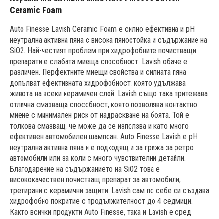
Ceramic Foam
Auto Finesse Lavish Ceramic Foam е силно ефективна и pH
неутрална активна пяна с висока пяностойка и съдържание на
SiO2. Най-честият проблем при хидрофобните почистващи
препарати е слабата миеща способност. Lavish обаче е
различен. Перфектните миещи свойства и силната пяна
допълват ефективната хидрофобност, която удължава
живота на всеки керамичен слой. Lavish също така притежава
отлична смазваща способност, която позволява контактно
миене с минимален риск от надраскване на боята. Той е
толкова смазващ, че може да се използва и като много
ефективен автомобилен шампоан. Auto Finesse Lavish е pH
неутрална активна пяна и е подходящ и за грижа за ретро
автомобили или за коли с много чувствителни детайли.
Благодарение на съдържанието на SiO2 това е
висококачествен почистващ препарат за автомобили,
третирани с керамични защити. Lavish сам по себе си създава
хидрофобно покритие с продължителност до 4 седмици.
Както всички продукти Auto Finesse, така и Lavish е сред