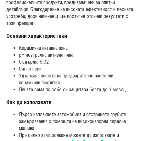
професионалните продукти, предназначени за опитни
детайлъри. Благодарение на високата ефективност и лесната
употреба, дори начинаещ ще постигне отлични резултати с
този препарат.
Основни характеристики
Керамична активна пяна.
pH неутрална активна пяна.
Съдържа SiO2.
Силно пени.
Удължава живота на предварително нанесени
керамични покрития.
Пяната сама по себе си защитава боята до 1 месец.
Как да използвате
Първо изплакнете автомобила и отстранете грубите
замърсявания с помощта на високонапорна перална
машина.
При силно замърсяване можете да използвате и