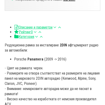
Описание и параметри
Рейтинг
0
Категория
Редукционна рамка за инсталиране
2DIN
афтърмаркет радио
за автомобили:
Porsche
Panamera
(2009 -> 2016)
- Цвят на рамката: черен.
- Размерите на отвора съответстват на размерите на лицевия
панел на марковото 2DIN авторадио (Kenwood, Alpine, Sony,
Clarion, JVC, Pioneer).
- Внимание: немарковитe авторадиа може да не паснат в
рамката!
- Високо качество на изработката от немския производител
ACV.