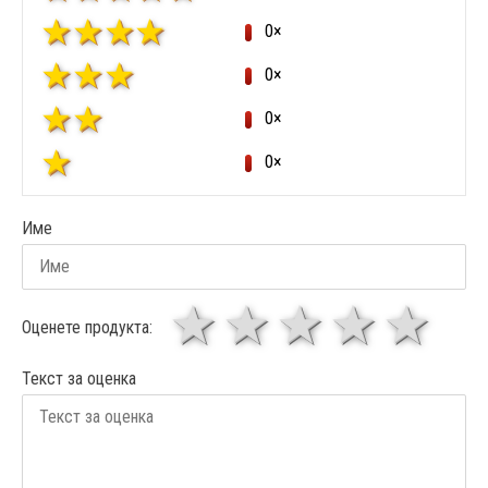
0×
0×
0×
0×
Име
1 звезда
звезди
3 звез
4 зв
5
Оценете продукта:
Текст за оценка