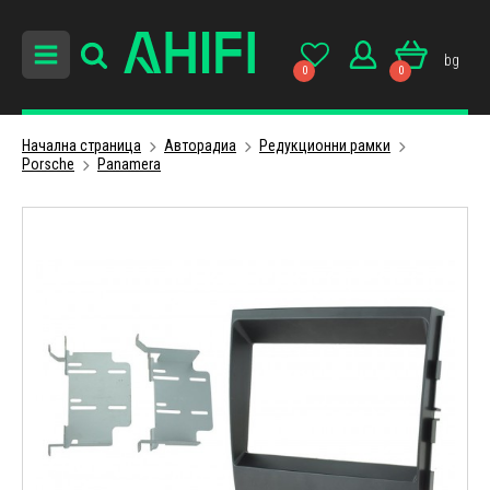
bg
0
0
Начална страница
Авторадиa
Редукционни рамки
Porsche
Panamera