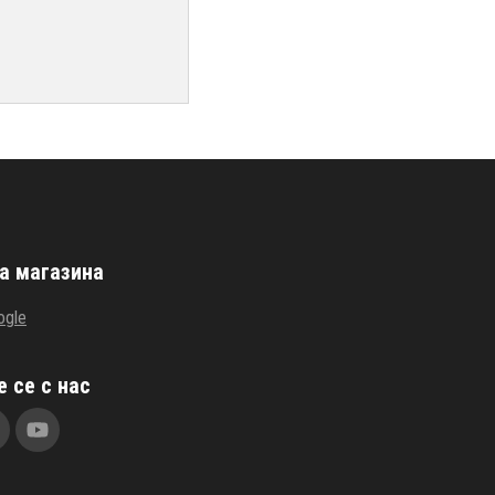
а магазина
ogle
 се с нас