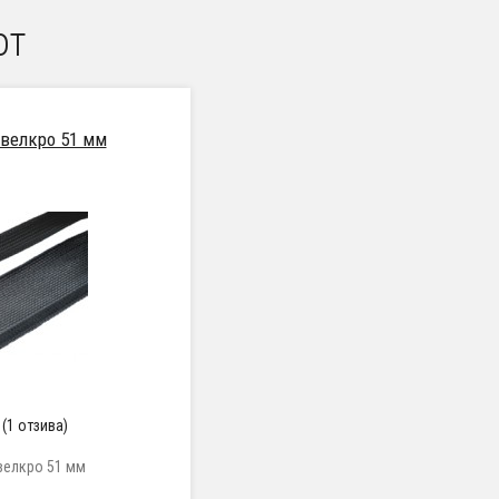
от
 велкро 51 мм
(1 отзива)
велкро 51 мм