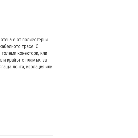
ботена е от полиестерни
 кабелното трасе. С
 големи конектори, или
ли крайът с пламък, за
ягаща лента, изолация или