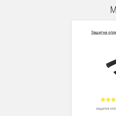
М
Защитна опле
защитна опл