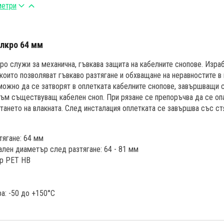
метри
елкро 64 мм
ро служи за механична, гъвкава защита на кабелните снопове. Изра
 които позволяват гъвкаво разтягане и обхващане на неравностите в
ожно да се затворят в оплетката кабелните снопове, завършващи с
ъм съществуващ кабелен сноп. При рязане се препоръчва да се опа
тането на влакната. След инсталация оплетката се завършва със ст
ягане: 64 мм
лен диаметър след разтягане: 64 - 81 мм
ер PET HB
а: -50 до +150°C