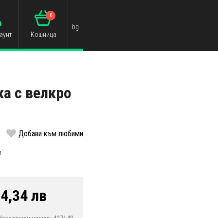
0
bg
аунт
Кошница
а с велкро
Добави към любими
м
4,34 лв