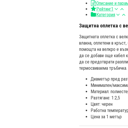
Описание и пара
Рейтинг
1
Категория
Защитна оплетка с в
Защитната оплетка с велк
влакна, оплетени в кръст,
помощта на велкро е възм
да се добави още кабел к
да се предотврати разпли
термосвиваема тръбичка.
Диаметър пред разт
Минимален/максима
Материал: полиест
Разтягане: 1:2,5
Цвят: черен
Работна температур
Цена за 1 метър