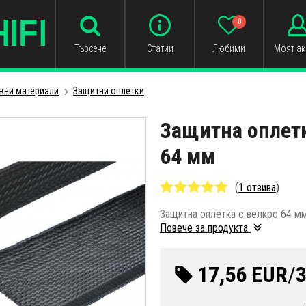
0
Търсене
Статии
Любими
Моят ак
жни материали
Защитни оплетки
Защитна оплетк
64 мм
(
1 отзива
)
Защитна оплетка с велкро 64 м
Повече за продукта
17,56 EUR
/
3