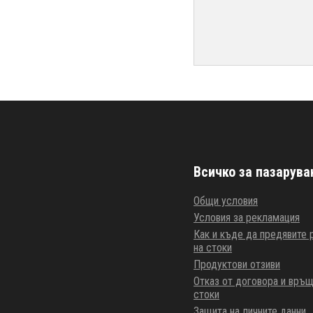
Всичко за пазарува
Общи условия
Условия за рекламация
Как и къде да предявите
на стоки
Продуктови отзиви
Отказ от договора и връщ
стоки
Защита на личните данни